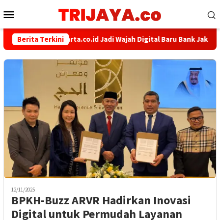
Loncat
Menu
ke
Mobile
konten
Berita Terkini
bankjakarta.co.id Jadi Wajah Digital Baru Bank Jakarta,
12/11/2025
BPKH-Buzz ARVR Hadirkan Inovasi
Digital untuk Permudah Layanan