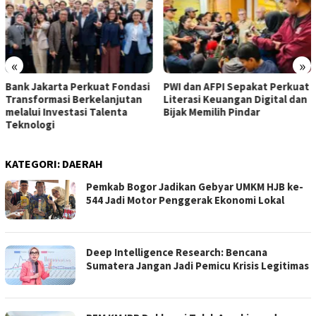
«
»
kuat Fondasi
PWI dan AFPI Sepakat Perkuat
​Perkuat Tata Kel
kelanjutan
Literasi Keuangan Digital dan
Resmi Angkat Uba
 Talenta
Bijak Memilih Pindar
Jadi Komisaris Ba
KATEGORI:
DAERAH
Pemkab Bogor Jadikan Gebyar UMKM HJB ke-
544 Jadi Motor Penggerak Ekonomi Lokal
Deep Intelligence Research: Bencana
Sumatera Jangan Jadi Pemicu Krisis Legitimas