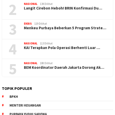
2
NASIONAL
134 Dilihat
Langit Cirebon Heboh! BRIN Konfirmasi Du…
3
EKBIS
119 Dilihat
Menkeu Purbaya Beberkan 5 Program Strate…
4
NASIONAL
113 Dilihat
KAI Terapkan Pola Operasi Berhenti Luar …
5
NASIONAL
108 Dilihat
BEM Koordinator Daerah Jakarta Dorong Ak…
TOPIK POPULER
BPKH
MENTERI KEUANGAN
PURBAYA YUDHI SADEWA