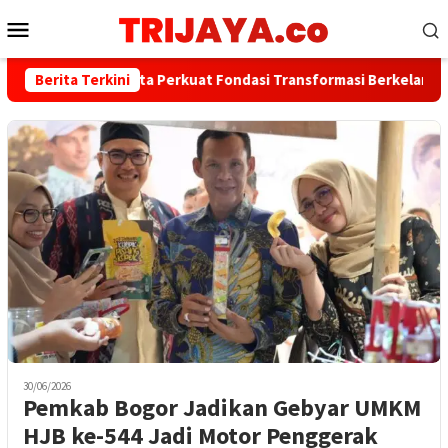
Loncat
Menu
ke
Mobile
konten
Bank Jakarta Perkuat Fondasi Transformasi Berkelanjutan me
Berita Terkini
30/06/2026
Pemkab Bogor Jadikan Gebyar UMKM
HJB ke-544 Jadi Motor Penggerak