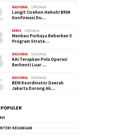
2
NASIONAL
134 Dilihat
Langit Cirebon Heboh! BRIN
Konfirmasi Du…
3
EKBIS
119 Dilihat
Menkeu Purbaya Beberkan 5
Program Strate…
4
NASIONAL
114 Dilihat
KAI Terapkan Pola Operasi
Berhenti Luar …
5
NASIONAL
110 Dilihat
BEM Koordinator Daerah
Jakarta Dorong Ak…
 POPULER
KH
30/06/2026
28/06/2026
NTERI KEUANGAN
rta Pilih
Tingkatkan Ketahanan
Sinergi Fiska
uhan Berkualitas
Ekonomi, BRI Peduli Beri
Solid, Bank Ma