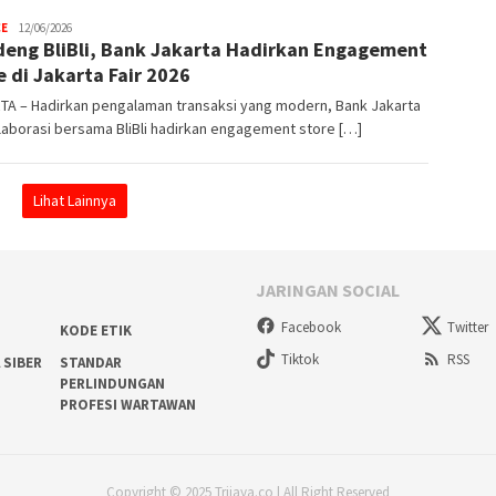
CE
Trijaya
12/06/2026
eng BliBli, Bank Jakarta Hadirkan Engagement
.co
e di Jakarta Fair 2026
TA – Hadirkan pengalaman transaksi yang modern, Bank Jakarta
aborasi bersama BliBli hadirkan engagement store […]
Lihat Lainnya
JARINGAN SOCIAL
Facebook
Twitter
KODE ETIK
Tiktok
RSS
 SIBER
STANDAR
PERLINDUNGAN
PROFESI WARTAWAN
Copyright © 2025 Trijaya.co | All Right Reserved