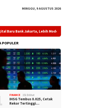
MINGGU, 9 AGUSTUS 2026
ank Jakarta, Lebih Modern dan Dekat dengan Nasabah
Pale
A POPULER
1
FINANCE
151 Dilihat
IHSG Tembus 8.025, Cetak
Rekor Tertinggi…