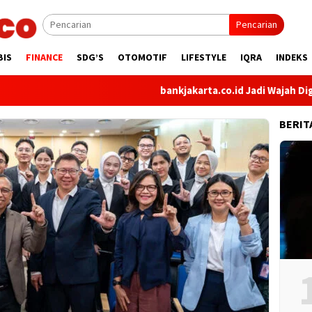
Pencarian
BIS
FINANCE
SDG’S
OTOMOTIF
LIFESTYLE
IQRA
INDEKS
bankjakarta.co.id Jadi Wajah Digital Baru B
BERIT