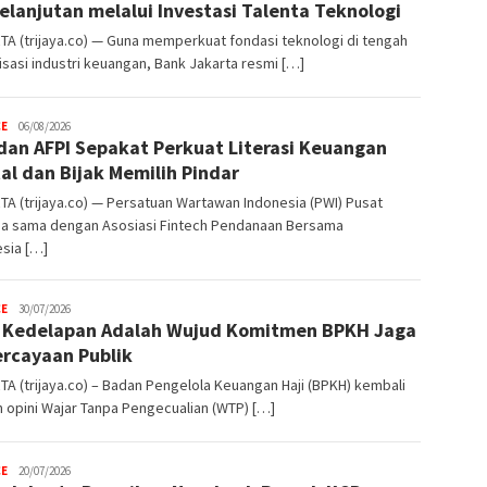
elanjutan melalui Investasi Talenta Teknologi
A (trijaya.co) — Guna memperkuat fondasi teknologi di tengah
lisasi industri keuangan, Bank Jakarta resmi […]
CE
Trijaya
06/08/2026
dan AFPI Sepakat Perkuat Literasi Keuangan
.co
tal dan Bijak Memilih Pindar
A (trijaya.co) — Persatuan Wartawan Indonesia (PWI) Pusat
ja sama dengan Asosiasi Fintech Pendanaan Bersama
sia […]
CE
Trijaya
30/07/2026
Kedelapan Adalah Wujud Komitmen BPKH Jaga
.co
rcayaan Publik
A (trijaya.co) – Badan Pengelola Keuangan Haji (BPKH) kembali
 opini Wajar Tanpa Pengecualian (WTP) […]
CE
Trijaya
20/07/2026