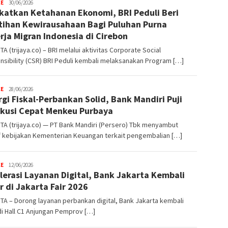
CE
Trijaya
30/06/2026
katkan Ketahanan Ekonomi, BRI Peduli Beri
.co
tihan Kewirausahaan Bagi Puluhan Purna
rja Migran Indonesia di Cirebon
A (trijaya.co) – BRI melalui aktivitas Corporate Social
sibility (CSR) BRI Peduli kembali melaksanakan Program […]
CE
Trijaya
28/06/2026
rgi Fiskal-Perbankan Solid, Bank Mandiri Puji
.co
kusi Cepat Menkeu Purbaya
A (trijaya.co) — PT Bank Mandiri (Persero) Tbk menyambut
f kebijakan Kementerian Keuangan terkait pengembalian […]
CE
Trijaya
12/06/2026
lerasi Layanan Digital, Bank Jakarta Kembali
.co
r di Jakarta Fair 2026
A – Dorong layanan perbankan digital, Bank Jakarta kembali
di Hall C1 Anjungan Pemprov […]