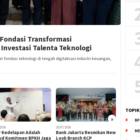
 Fondasi Transformasi
 Investasi Talenta Teknologi
fondasi teknologi di tengah digitalisasi industri keuangan,
TOPIK
»
BP
2026
03/07/2026
30/06/2026
ME
k Jakarta Resmikan New
Sabet Penghargaan, Bank
Bank Jaka
k Branch KCP
Muamalat Kian Kompetitif
Pertumb