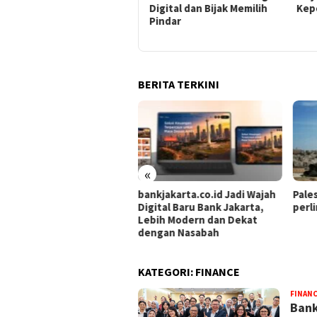
Digital dan Bijak Memilih
Kepercayaan Publik
Keb
Pindar
Waj
Mod
BERITA TERKINI
«
kjakarta.co.id Jadi Wajah
Palestina tekankan
Pemp
ital Baru Bank Jakarta,
perlindungan situs purbakala
ICMI 
ih Modern dan Dekat
inov
ngan Nasabah
KATEGORI:
FINANCE
FINAN
Bank