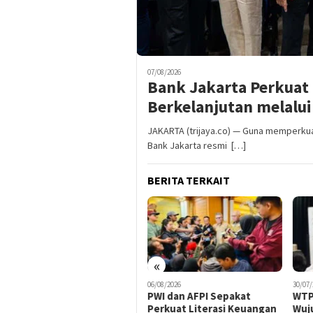
07/08/2026
Bank Jakarta Perkuat
Berkelanjutan melalui
JAKARTA (trijaya.co) — Guna memperkuat 
Bank Jakarta resmi […]
BERITA TERKAIT
«
06/08/2026
30/07/2026
20/07/
PWI dan AFPI Sepakat
WTP Kedelapan Adalah
Ban
Perkuat Literasi Keuangan
Wujud Komitmen BPKH Jaga
Loo