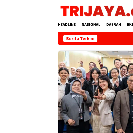
Loncat
ke
konten
HEADLINE
NASIONAL
DAERAH
EK
Berita Terkini