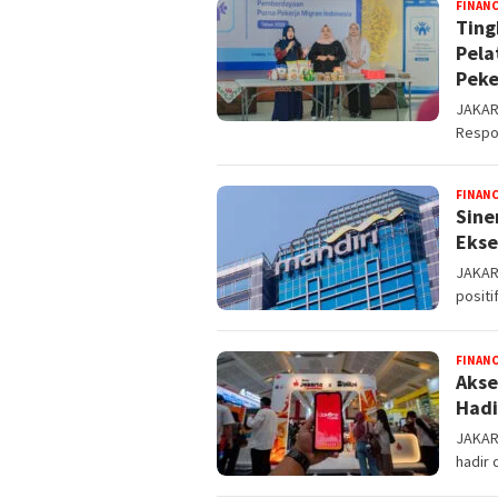
FINAN
Ting
Pela
Peke
JAKART
Respon
FINAN
Sine
Ekse
JAKART
positi
FINAN
Akse
Hadi
JAKART
hadir 