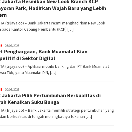
 Jakarta Resmikan New Look Branch KCP
.co
yoran Park, Hadirkan Wajah Baru yang Lebih
ern
A (trijaya.co) – Bank Jakarta resmi menghadirkan New Look
h pada Kantor Cabang Pembantu (KCP) […]
CE
Trijaya
03/07/2026
t Penghargaan, Bank Muamalat Kian
.co
etitif di Sektor Digital
A (trijaya.co) – Aplikasi mobile banking dari PT Bank Muamalat
sia Tbk, yaitu Muamalat DIN, […]
CE
Trijaya
30/06/2026
 Jakarta Pilih Pertumbuhan Berkualitas di
.co
ah Kenaikan Suku Bunga
A (Trijaya.co) – Bank Jakarta memilih strategi pertumbuhan yang
dan berkualitas di tengah meningkatnya tekanan […]