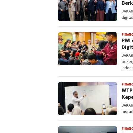
Berk
JAKART
digita
FINAN
PWI 
Digi
JAKART
beker
Indone
FINAN
WTP 
Kepe
JAKART
meraih
FINAN