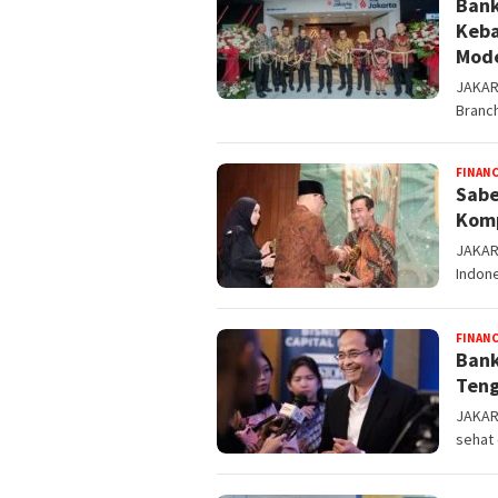
Bank
Keba
Mod
JAKART
Branc
FINAN
Sabe
Komp
JAKART
Indone
FINAN
Bank
Teng
JAKART
sehat 