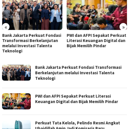
«
»
si
PWI dan AFPI Sepakat Perkuat
​Perkuat Tata Kelola, Pelind
n
Literasi Keuangan Digital dan
Resmi Angkat Ubaidillah Am
Bijak Memilih Pindar
Jadi Komisaris Baru
TRIJAYA.CO
Bank Jakarta Perkuat Fondasi Transformasi
Berkelanjutan melalui Investasi Talenta
Teknologi
PWI dan AFPI Sepakat Perkuat Literasi
Keuangan Digital dan Bijak Memilih Pindar
​Perkuat Tata Kelola, Pelindo Resmi Angkat
Ubaidillah Amin Jadi Komisaris Baru