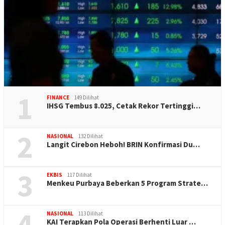
1
FINANCE
149 Dilihat
IHSG Tembus 8.025, Cetak Rekor Tertinggi…
2
NASIONAL
132 Dilihat
Langit Cirebon Heboh! BRIN Konfirmasi Du…
3
EKBIS
117 Dilihat
Menkeu Purbaya Beberkan 5 Program Strate…
4
NASIONAL
113 Dilihat
KAI Terapkan Pola Operasi Berhenti Luar …