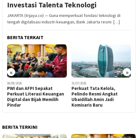
Investasi Talenta Teknologi
JAKARTA (trijaya.co) — Guna memperkuat fondasi teknologi di
tengah digitalisasi industri keuangan, Bank Jakarta resmi […]
BERITA TERKAIT
«
»
31/07/2026
30/07/2026
t
​Perkuat Tata Kelola,
BPKH Limited dan Mitra
uangan
Pelindo Resmi Angkat
Bangun Ekosistem Digita
ilih
Ubaidillah Amin Jadi
Haji Terintegrasi
Komisaris Baru
BERITA TERKINI