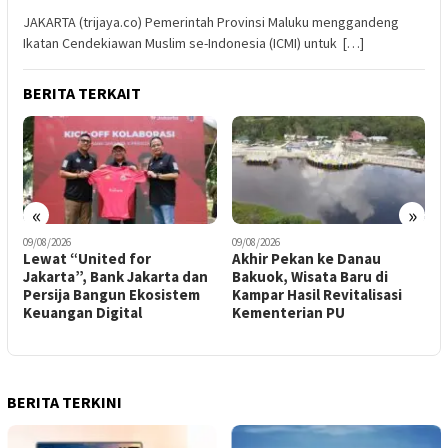
JAKARTA (trijaya.co) Pemerintah Provinsi Maluku menggandeng
Ikatan Cendekiawan Muslim se-Indonesia (ICMI) untuk […]
BERITA TERKAIT
«
»
09/08/2026
09/08/2026
Akhir Pekan ke Danau
Terima WTP BPK RI, Me
arta dan
Bakuok, Wisata Baru di
AHY: WTP Bukan Tujuan
osistem
Kampar Hasil Revitalisasi
Akhir, Tata Kelola yang
Kementerian PU
Berdampak bagi Rakyat
Prioritas
BERITA TERKINI