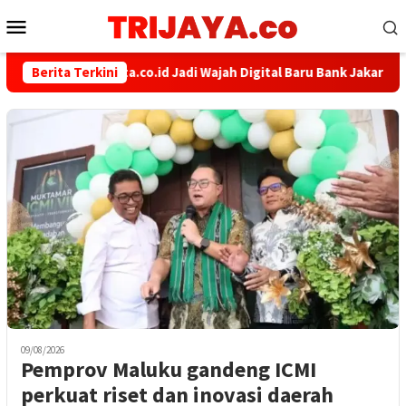
Loncat
Menu
ke
Mobile
konten
bankjakarta.co.id Jadi Wajah Digital Baru Bank Jakarta, Le
Berita Terkini
09/08/2026
Pemprov Maluku gandeng ICMI
perkuat riset dan inovasi daerah