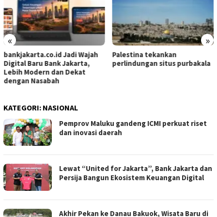
«
»
Pemprov Maluku ganden
ajah
Palestina tekankan
ICMI perkuat riset dan in
,
perlindungan situs purbakala
daerah
KATEGORI:
NASIONAL
Pemprov Maluku gandeng ICMI perkuat riset
dan inovasi daerah
Lewat “United for Jakarta”, Bank Jakarta dan
Persija Bangun Ekosistem Keuangan Digital
Akhir Pekan ke Danau Bakuok, Wisata Baru di