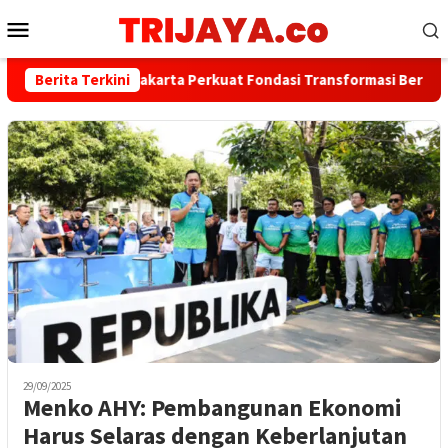
Loncat
Menu
ke
Mobile
konten
Berita Terkini
Bank Jakarta Perkuat Fondasi Transformasi Berkelanjut
29/09/2025
Menko AHY: Pembangunan Ekonomi
Harus Selaras dengan Keberlanjutan