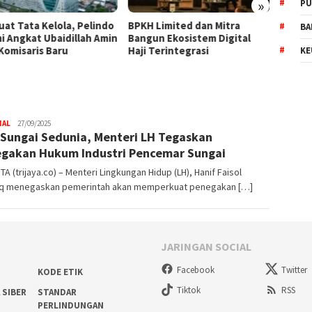
»
PU
uat Tata Kelola, Pelindo
BPKH Limited dan Mitra
WTP K
BA
i Angkat Ubaidillah Amin
Bangun Ekosistem Digital
Wujud
 Komisaris Baru
Haji Terintegrasi
Keperc
KE
NAL
Trijaya
27/09/2025
 Sungai Sedunia, Menteri LH Tegaskan
.co
gakan Hukum Industri Pencemar Sungai
A (trijaya.co) – Menteri Lingkungan Hidup (LH), Hanif Faisol
iq menegaskan pemerintah akan memperkuat penegakan […]
JARINGAN SOCIAL
Facebook
Twitter
KODE ETIK
Tiktok
RSS
 SIBER
STANDAR
PERLINDUNGAN