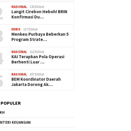
2
NASIONAL
132 Dilihat
Langit Cirebon Heboh! BRIN
Konfirmasi Du…
3
EKBIS
117 Dilihat
Menkeu Purbaya Beberkan 5
Program Strate…
4
NASIONAL
112 Dilihat
KAI Terapkan Pola Operasi
Berhenti Luar …
5
NASIONAL
107 Dilihat
BEM Koordinator Daerah
Jakarta Dorong Ak…
 POPULER
KH
NTERI KEUANGAN