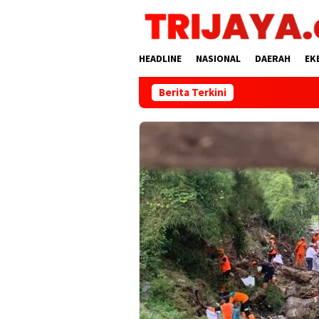
Loncat
ke
konten
HEADLINE
NASIONAL
DAERAH
EK
Berita Terkini