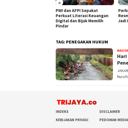
«
kung Penegakan Hukum
PWI dan AFPI Sepakat
​Perk
, PPLI Hadirkan Solusi
Perkuat Literasi Keuangan
Resm
bah Terintegrasi Hulu-
Digital dan Bijak Memilih
Jadi
r
Pindar
TAG:
PENEGAKAN HUKUM
NASIO
Hari
Pene
JAKART
Nurof
INDEKS
DISCLAIMER
KEBIJAKAN PRIVASI
PEDOMAN MEDIA