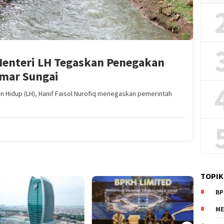
 Menteri LH Tegaskan Penegakan
mar Sungai
an Hidup (LH), Hanif Faisol Nurofiq menegaskan pemerintah
TOPIK
BP
ME