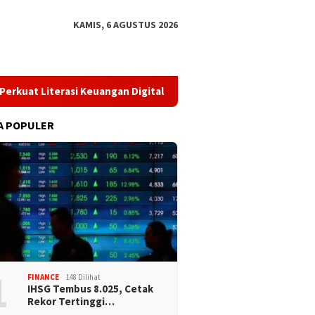
KAMIS, 6 AGUSTUS 2026
 Literasi Keuangan Digital dan Bijak Memilih Pindar
​Per
A POPULER
1
FINANCE
148 Dilihat
IHSG Tembus 8.025, Cetak
Rekor Tertinggi…