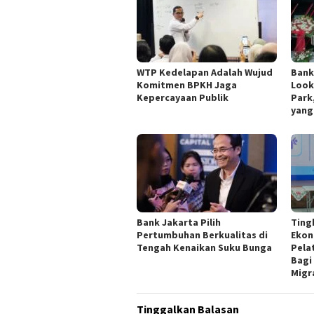
WTP Kedelapan Adalah Wujud
Bank
Komitmen BPKH Jaga
Look
Kepercayaan Publik
Park
yang
Bank Jakarta Pilih
Ting
Pertumbuhan Berkualitas di
Ekon
Tengah Kenaikan Suku Bunga
Pela
Bagi
Migr
Tinggalkan Balasan