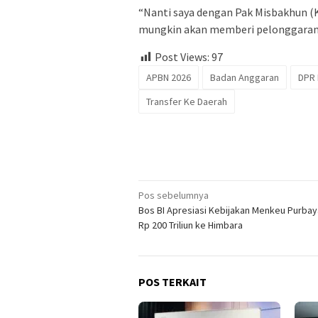
“Nanti saya dengan Pak Misbakhun (K
mungkin akan memberi pelonggaran se
Post Views:
97
APBN 2026
Badan Anggaran
DPR 
Transfer Ke Daerah
Navigasi
Pos sebelumnya
Bos BI Apresiasi Kebijakan Menkeu Purbay
pos
Rp 200 Triliun ke Himbara
POS TERKAIT