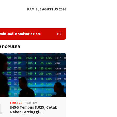
KAMIS, 6 AGUSTUS 2026
misaris Baru
BPKH Limited dan Mitra Bangun Ekosistem Digi
A POPULER
1
FINANCE
146 Dilihat
IHSG Tembus 8.025, Cetak
Rekor Tertinggi…