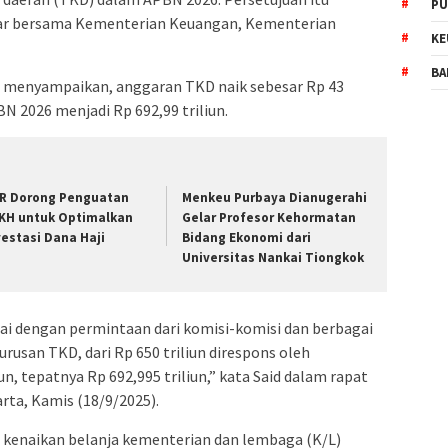
PU
gar bersama Kementerian Keuangan, Kementerian
KE
BA
h menyampaikan, anggaran TKD naik sebesar Rp 43
PBN 2026 menjadi Rp 692,99 triliun.
R Dorong Penguatan
Menkeu Purbaya Dianugerahi
KH untuk Optimalkan
Gelar Profesor Kehormatan
vestasi Dana Haji
Bidang Ekonomi dari
Universitas Nankai Tiongkok
suai dengan permintaan dari komisi-komisi dan berbagai
rusan TKD, dari Rp 650 triliun direspons oleh
n, tepatnya Rp 692,995 triliun,” kata Said dalam rapat
rta, Kamis (18/9/2025).
i kenaikan belanja kementerian dan lembaga (K/L)