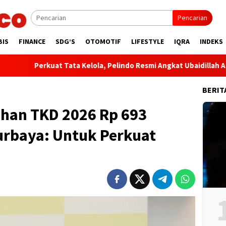
Pencarian
BIS
FINANCE
SDG’S
OTOMOTIF
LIFESTYLE
IQRA
INDEKS
erkuat Tata Kelola, Pelindo Resmi Angkat Ubaidillah Amin Jadi Ko
BERIT
han TKD 2026 Rp 693
urbaya: Untuk Perkuat