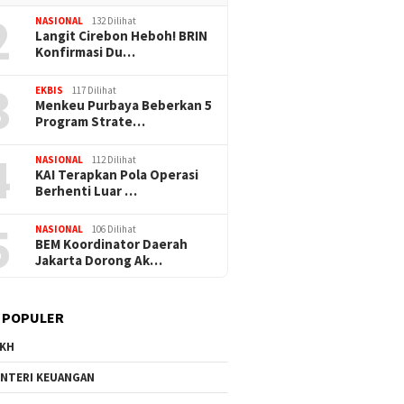
2
NASIONAL
132 Dilihat
Langit Cirebon Heboh! BRIN
Konfirmasi Du…
3
EKBIS
117 Dilihat
Menkeu Purbaya Beberkan 5
Program Strate…
4
NASIONAL
112 Dilihat
KAI Terapkan Pola Operasi
Berhenti Luar …
5
NASIONAL
106 Dilihat
BEM Koordinator Daerah
Jakarta Dorong Ak…
 POPULER
KH
NTERI KEUANGAN