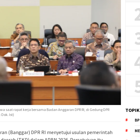
TOPIK
wa saat rapat kerja bersama Badan Anggaran DPR RI, di Gedung DPR
Dok. Ist)
BP
ME
ran (Banggar) DPR RI menyetujui usulan pemerintah
e daerah (TKD)
dalam APBN 2026. Persetujuan itu