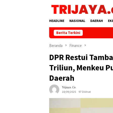
Loncat
ke
konten
HEADLINE
NASIONAL
DAERAH
EK
Berita Terkini
​P
Beranda
Finance
DPR Restui Tamba
Triliun, Menkeu P
Daerah
Trijaya .co
18/09/2025
97 Dilihat