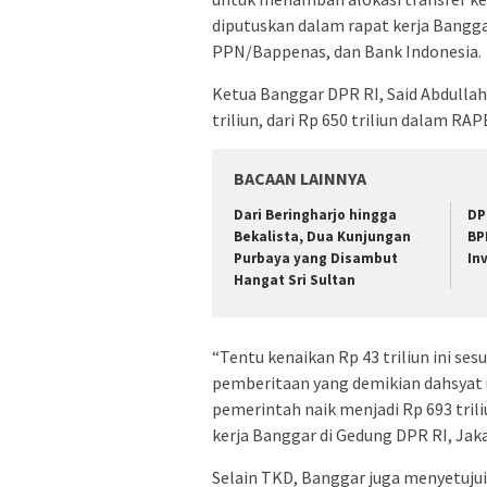
diputuskan dalam rapat kerja Bang
PPN/Bappenas, dan Bank Indonesia.
Ketua Banggar DPR RI, Said Abdulla
triliun, dari Rp 650 triliun dalam RA
BACAAN LAINNYA
Dari Beringharjo hingga
DP
Bekalista, Dua Kunjungan
BP
Purbaya yang Disambut
In
Hangat Sri Sultan
“Tentu kenaikan Rp 43 triliun ini se
pemberitaan yang demikian dahsyat u
pemerintah naik menjadi Rp 693 triliu
kerja Banggar di Gedung DPR RI, Jaka
Selain TKD, Banggar juga menyetuju