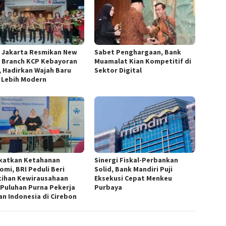
 Jakarta Resmikan New
Sabet Penghargaan, Bank
 Branch KCP Kebayoran
Muamalat Kian Kompetitif di
, Hadirkan Wajah Baru
Sektor Digital
 Lebih Modern
katkan Ketahanan
Sinergi Fiskal-Perbankan
omi, BRI Peduli Beri
Solid, Bank Mandiri Puji
tihan Kewirausahaan
Eksekusi Cepat Menkeu
 Puluhan Purna Pekerja
Purbaya
an Indonesia di Cirebon