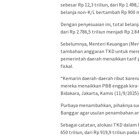
sebesar Rp 12,3 triliun, dari Rp 1.498,
belanja non-K/L bertambah Rp 900 mili
Dengan penyesuaian ini, total belan
dari Rp 2.786,5 triliun menjadi Rp 2.84
Sebelumnya, Menteri Keuangan (Men
tambahan anggaran TKD untuk mered
pemerintah daerah menaikkan tarif 
fiskal.
“Kemarin daerah-daerah ribut karen
mereka menaikkan PBB enggak kira-kir
Bidakara, Jakarta, Kamis (11/9/2025)
Purbaya menambahkan, pihaknya suda
Banggar agar usulan penambahan ang
Sebagai catatan, alokasi TKD dalam
650 triliun, dari Rp 919,9 triliun pad