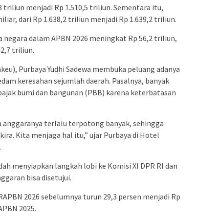
3 triliun menjadi Rp 1.510,5 triliun. Sementara itu,
ar, dari Rp 1.638,2 triliun menjadi Rp 1.639,2 triliun.
ja negara dalam APBN 2026 meningkat Rp 56,2 triliun,
2,7 triliun.
keu),
Purbaya Yudhi Sadewa
membuka peluang adanya
am keresahan sejumlah daerah. Pasalnya, banyak
pajak bumi dan bangunan (PBB) karena keterbatasan
a anggaranya terlalu terpotong banyak, sehingga
a. Kita menjaga hal itu,” ujar Purbaya di Hotel
.
h menyiapkan langkah lobi ke Komisi XI DPR RI dan
garan bisa disetujui.
 RAPBN 2026 sebelumnya turun 29,3 persen menjadi Rp
a APBN 2025.