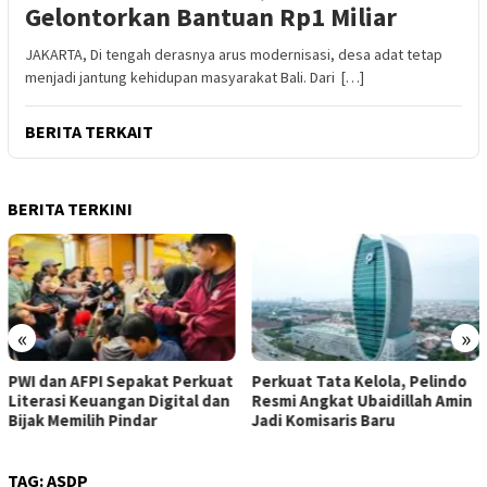
Gelontorkan Bantuan Rp1 Miliar
JAKARTA, Di tengah derasnya arus modernisasi, desa adat tetap
menjadi jantung kehidupan masyarakat Bali. Dari […]
BERITA TERKAIT
BERITA TERKINI
«
»
t
​Perkuat Tata Kelola, Pelindo
BPKH Limited dan Mitra
n
Resmi Angkat Ubaidillah Amin
Bangun Ekosistem Digital Haj
Jadi Komisaris Baru
Terintegrasi
TAG:
ASDP