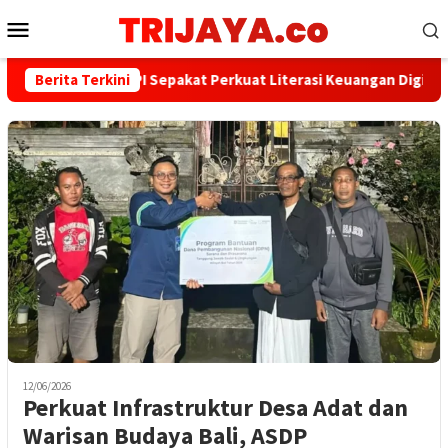
Loncat
Menu
ke
Mobile
konten
PWI dan AFPI Sepakat Perkuat Literasi Keuangan Digital dan 
Berita Terkini
12/06/2026
Perkuat Infrastruktur Desa Adat dan
Warisan Budaya Bali, ASDP