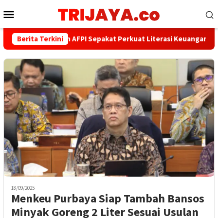
Loncat
Menu
ke
Mobile
konten
Berita Terkini
PWI dan AFPI Sepakat Perkuat Literasi Keuangan Digital
18/09/2025
Menkeu Purbaya Siap Tambah Bansos
Minyak Goreng 2 Liter Sesuai Usulan