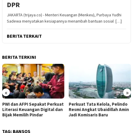
DPR
JAKARTA (trijaya.co) - Menteri Keuangan (Menkeu), Purbaya Yudhi
Sadewa menyatakan kesiapannya menambah bantuan sosial […]
BERITA TERKAIT
BERITA TERKINI
«
»
PWI dan AFPI Sepakat Perkuat
​Perkuat Tata Kelola, Pelindo
Literasi Keuangan Digital dan
Resmi Angkat Ubaidillah Amin
Bijak Memilih Pindar
Jadi Komisaris Baru
TAG:
BANSOS