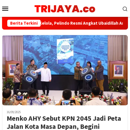
Loncat
Menu
ke
Mobile
konten
​Perkuat Tata Kelola, Pelindo Resmi Angkat Ubaidillah Amin Jad
Berita Terkini
16/09/2025
Menko AHY Sebut KPN 2045 Jadi Peta
Jalan Kota Masa Depan, Begini