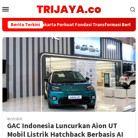
Loncat
Menu
ke
Mobile
konten
Berita Terkini
Bank Jakarta Perkuat Fondasi Transformasi Berkelanju
06/10/2025
GAC Indonesia Luncurkan Aion UT
Mobil Listrik Hatchback Berbasis AI