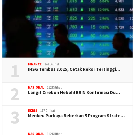
1
FINANCE
148 Dilihat
IHSG Tembus 8.025, Cetak Rekor Tertinggi…
2
NASIONAL
132 Dilihat
Langit Cirebon Heboh! BRIN Konfirmasi Du…
3
EKBIS
117 Dilihat
Menkeu Purbaya Beberkan 5 Program Strate…
NASIONAL
112 Dilihat