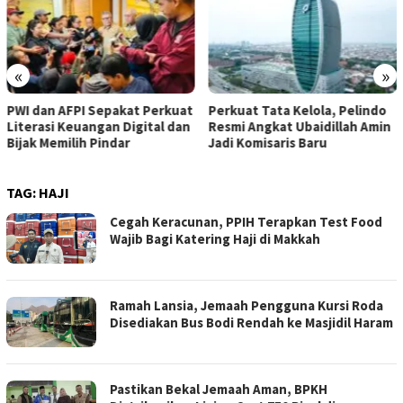
«
»
PWI dan AFPI Sepakat Perkuat
​Perkuat Tata Kelola, Pelindo
Literasi Keuangan Digital dan
Resmi Angkat Ubaidillah Amin
Bijak Memilih Pindar
Jadi Komisaris Baru
TAG:
HAJI
Cegah Keracunan, PPIH Terapkan Test Food
Wajib Bagi Katering Haji di Makkah
Ramah Lansia, Jemaah Pengguna Kursi Roda
Disediakan Bus Bodi Rendah ke Masjidil Haram
Pastikan Bekal Jemaah Aman, BPKH