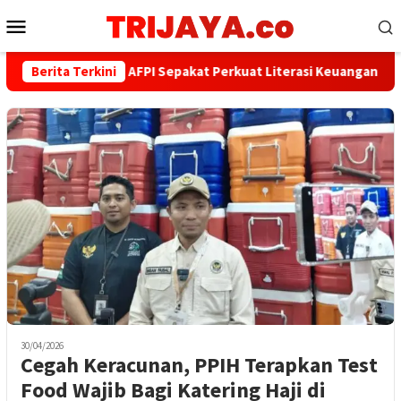
Loncat
Menu
ke
Mobile
konten
Berita Terkini
PWI dan AFPI Sepakat Perkuat Literasi Keuangan Digital d
30/04/2026
Cegah Keracunan, PPIH Terapkan Test
Food Wajib Bagi Katering Haji di