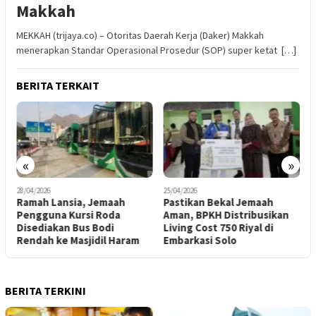
Makkah
MEKKAH (trijaya.co) – Otoritas Daerah Kerja (Daker) Makkah
menerapkan Standar Operasional Prosedur (SOP) super ketat […]
BERITA TERKAIT
«
»
28/04/2026
25/04/2026
2
i
Ramah Lansia, Jemaah
Pastikan Bekal Jemaah
B
Pengguna Kursi Roda
Aman, BPKH Distribusikan
R
Disediakan Bus Bodi
Living Cost 750 Riyal di
H
Rendah ke Masjidil Haram
Embarkasi Solo
BERITA TERKINI