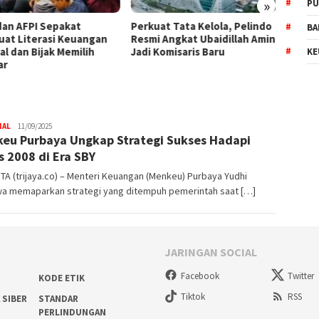
»
PU
dan AFPI Sepakat
​Perkuat Tata Kelola, Pelindo
BPKH L
BA
uat Literasi Keuangan
Resmi Angkat Ubaidillah Amin
Bangun
al dan Bijak Memilih
Jadi Komisaris Baru
Haji T
KE
ar
NAL
Trijaya
11/09/2025
eu Purbaya Ungkap Strategi Sukses Hadapi
.co
is 2008 di Era SBY
A (trijaya.co) – Menteri Keuangan (Menkeu) Purbaya Yudhi
a memaparkan strategi yang ditempuh pemerintah saat […]
JARINGAN SOCIAL
Facebook
Twitter
KODE ETIK
Tiktok
RSS
 SIBER
STANDAR
PERLINDUNGAN