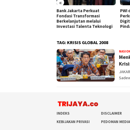
«
P Kedelapan Adalah
Bank Jakarta Perkuat
PWI 
jud Komitmen BPKH Jaga
Fondasi Transformasi
Perk
ercayaan Publik
Berkelanjutan melalui
Digit
Investasi Talenta Teknologi
Pind
TAG:
KRISIS GLOBAL 2008
NASIO
Menk
Kris
JAKART
Sadew
INDEKS
DISCLAIMER
KEBIJAKAN PRIVASI
PEDOMAN MEDIA