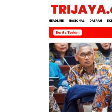
Loncat
ke
konten
HEADLINE
NASIONAL
DAERAH
EK
Berita Terkini