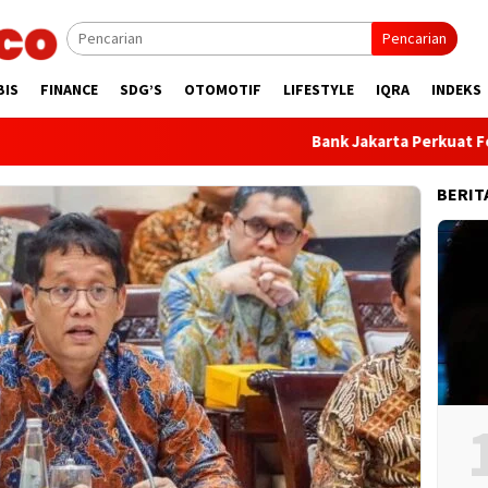
Pencarian
BIS
FINANCE
SDG’S
OTOMOTIF
LIFESTYLE
IQRA
INDEKS
Bank Jakarta Perkuat Fondasi 
BERIT