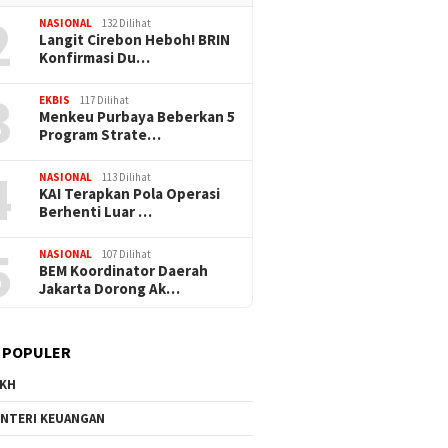
2
NASIONAL
132 Dilihat
Langit Cirebon Heboh! BRIN
Konfirmasi Du…
3
EKBIS
117 Dilihat
Menkeu Purbaya Beberkan 5
Program Strate…
4
NASIONAL
113 Dilihat
KAI Terapkan Pola Operasi
Berhenti Luar …
5
NASIONAL
107 Dilihat
BEM Koordinator Daerah
Jakarta Dorong Ak…
 POPULER
KH
NTERI KEUANGAN