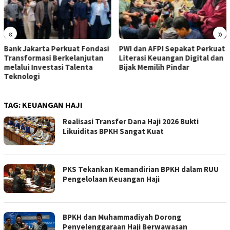
«
»
Fondasi
PWI dan AFPI Sepakat Perkuat
​Perkuat Tata Kelola, P
jutan
Literasi Keuangan Digital dan
Resmi Angkat Ubaidill
ta
Bijak Memilih Pindar
Jadi Komisaris Baru
TAG:
KEUANGAN HAJI
Realisasi Transfer Dana Haji 2026 Bukti
Likuiditas BPKH Sangat Kuat
PKS Tekankan Kemandirian BPKH dalam RUU
Pengelolaan Keuangan Haji
BPKH dan Muhammadiyah Dorong
Penyelenggaraan Haji Berwawasan