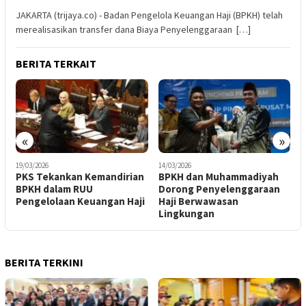
JAKARTA (trijaya.co) - Badan Pengelola Keuangan Haji (BPKH) telah
merealisasikan transfer dana Biaya Penyelenggaraan […]
BERITA TERKAIT
«
»
14/03/2026
12/03/2026
emandirian
BPKH dan Muhammadiyah
​Kelola Dana Haji Maki
Dorong Penyelenggaraan
Kuat, Aset Konsolida
angan Haji
Haji Berwawasan
BPKH Melonjak Jadi 
Lingkungan
Triliun
BERITA TERKINI