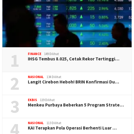
1
FINANCE
149 Dilihat
IHSG Tembus 8.025, Cetak Rekor Tertinggi…
2
NASIONAL
134 Dilihat
Langit Cirebon Heboh! BRIN Konfirmasi Du…
3
EKBIS
119 Dilihat
Menkeu Purbaya Beberkan 5 Program Strate…
4
NASIONAL
113 Dilihat
KAI Terapkan Pola Operasi Berhenti Luar …