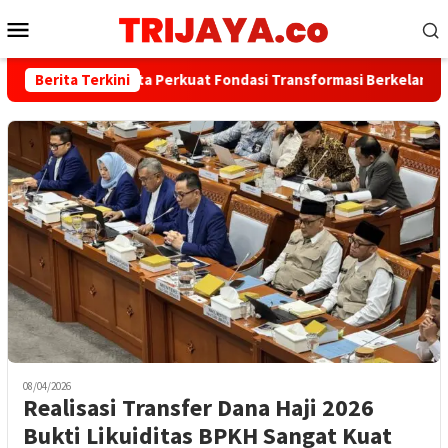
Loncat
Menu
ke
Mobile
konten
Bank Jakarta Perkuat Fondasi Transformasi Berkelanjutan me
Berita Terkini
08/04/2026
Realisasi Transfer Dana Haji 2026
Bukti Likuiditas BPKH Sangat Kuat