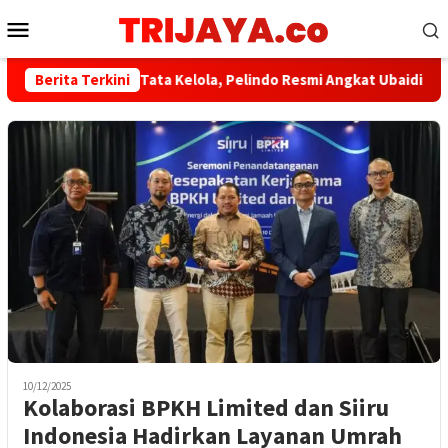
Loncat
Menu
ke
Mobile
konten
Berita Terkini
​Perkuat Tata Kelola, Pelindo Resmi Angkat Ubaidillah Ami
10/12/2025
Kolaborasi BPKH Limited dan Siiru
Indonesia Hadirkan Layanan Umrah