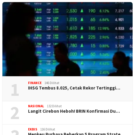
1
FINANCE
146 Dilihat
IHSG Tembus 8.025, Cetak Rekor Tertinggi…
2
NASIONAL
132 Dilihat
Langit Cirebon Heboh! BRIN Konfirmasi Du…
EKBIS
116 Dilihat
Menkeu Purbaya Beberkan 5 Program Strate…