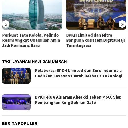
«
»
erkuat Tata Kelola, Pelindo
BPKH Limited dan Mitra
WT
smi Angkat Ubaidillah Amin
Bangun Ekosistem Digital Haji
Ko
di Komisaris Baru
Terintegrasi
Ke
TAG:
LAYANAN HAJI DAN UMRAH
Kolaborasi BPKH Limited dan Siiru Indonesia
Hadirkan Layanan Umrah Berbasis Teknologi
BPKH-RUA AlHaram AlMakki Teken MoU, Siap
Kembangkan King Salman Gate
BERITA POPULER