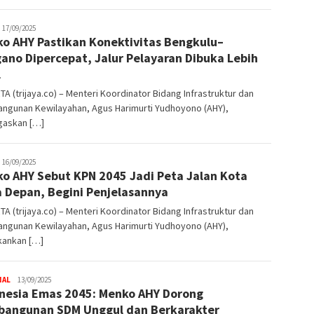
rijaya
17/09/2025
o AHY Pastikan Konektivitas Bengkulu–
co
ano Dipercepat, Jalur Pelayaran Dibuka Lebih
l
A (trijaya.co) – Menteri Koordinator Bidang Infrastruktur dan
ngunan Kewilayahan, Agus Harimurti Yudhoyono (AHY),
askan […]
rijaya
16/09/2025
o AHY Sebut KPN 2045 Jadi Peta Jalan Kota
co
 Depan, Begini Penjelasannya
A (trijaya.co) – Menteri Koordinator Bidang Infrastruktur dan
ngunan Kewilayahan, Agus Harimurti Yudhoyono (AHY),
ankan […]
NAL
Trijaya
13/09/2025
nesia Emas 2045: Menko AHY Dorong
.co
angunan SDM Unggul dan Berkarakter