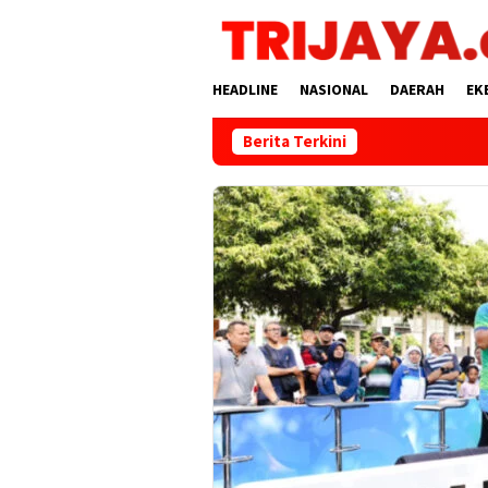
Loncat
ke
konten
HEADLINE
NASIONAL
DAERAH
EK
Berita Terkini