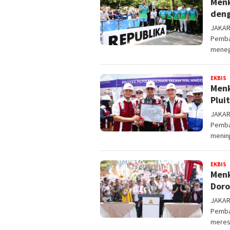
Menk
deng
JAKART
Pemba
meneg
EKBIS
T
Menk
.
Plui
JAKART
Pemba
menin
EKBIS
T
Menk
.
Doro
JAKART
Pemba
meres