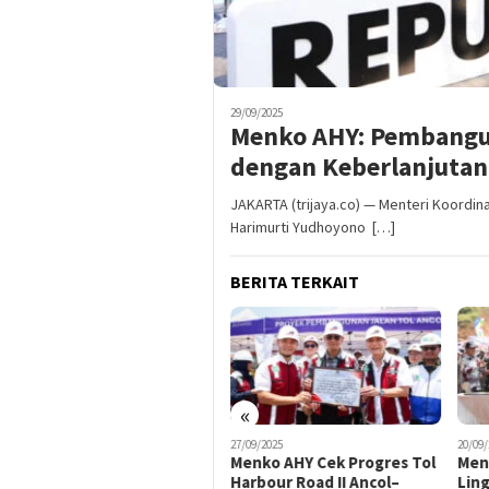
29/09/2025
Menko AHY: Pembangu
dengan Keberlanjutan
JAKARTA (trijaya.co) — Menteri Koordi
Harimurti Yudhoyono […]
BERITA TERKAIT
«
27/09/2025
20/09/2025
17/09
Menko AHY Cek Progres Tol
Menko AHY Resmikan Jalan
Men
Harbour Road II Ancol–
Lingkar Utara Jatigede,
Kon