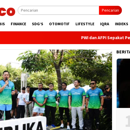
Pencarian
BIS
FINANCE
SDG’S
OTOMOTIF
LIFESTYLE
IQRA
INDEKS
PWI dan AFPI Sepakat Perkuat Liter
BERIT