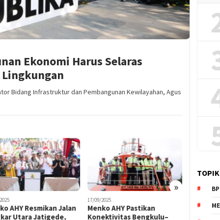
nan Ekonomi Harus Selaras
 Lingkungan
nator Bidang Infrastruktur dan Pembangunan Kewilayahan, Agus
TOPIK
»
BP
/2025
16/09/2025
13/09/2025
ME
ko AHY Pastikan
Menko AHY Sebut KPN 2045
Indonesi
ektivitas Bengkulu–
Jadi Peta Jalan Kota Masa
Menko A