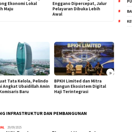
PU
gano Dipercepat, Jalur
Depan, Begini
Pembang
ayaran Dibuka Lebih
Penjelasannya
dan Berk
BA
l
KE
»
 Limited dan Mitra
WTP Kedelapan Adalah
Dukun
un Ekosistem Digital
Wujud Komitmen BPKH Jaga
KLH, P
Terintegrasi
Kepercayaan Publik
Limbah
Hilir
ANG INFRASTRUKTUR DAN PEMBANGUNAN
NAL
Trijaya
29/09/2025