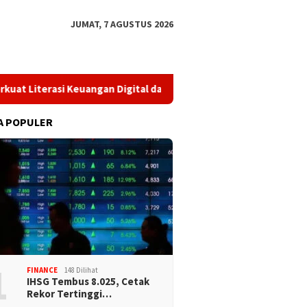
JUMAT, 7 AGUSTUS 2026
asi Keuangan Digital dan Bijak Memilih Pindar
​Perkuat Ta
A POPULER
1
FINANCE
148 Dilihat
IHSG Tembus 8.025, Cetak
Rekor Tertinggi…