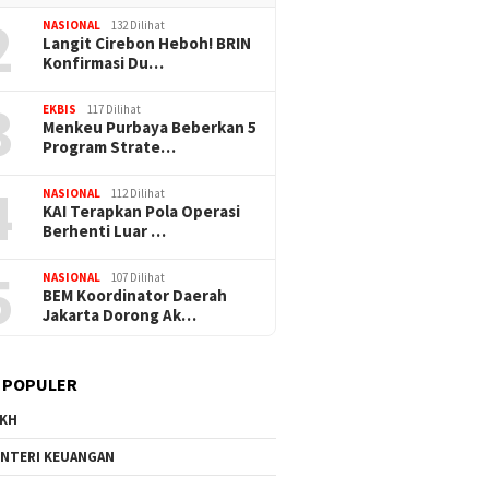
2
NASIONAL
132 Dilihat
Langit Cirebon Heboh! BRIN
Konfirmasi Du…
3
EKBIS
117 Dilihat
Menkeu Purbaya Beberkan 5
Program Strate…
4
NASIONAL
112 Dilihat
KAI Terapkan Pola Operasi
Berhenti Luar …
5
NASIONAL
107 Dilihat
BEM Koordinator Daerah
Jakarta Dorong Ak…
 POPULER
KH
27/09/2025
20/09/2025
NTERI KEUANGAN
a Emas 2045:
Menko AHY Cek Progres Tol
Menko AHY Re
HY Dorong
Harbour Road II Ancol–
Lingkar Utar