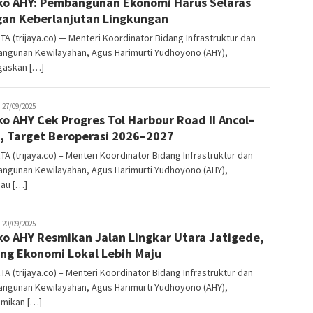
o AHY: Pembangunan Ekonomi Harus Selaras
.co
an Keberlanjutan Lingkungan
A (trijaya.co) — Menteri Koordinator Bidang Infrastruktur dan
ngunan Kewilayahan, Agus Harimurti Yudhoyono (AHY),
askan […]
rijaya
27/09/2025
o AHY Cek Progres Tol Harbour Road II Ancol–
co
t, Target Beroperasi 2026–2027
A (trijaya.co) – Menteri Koordinator Bidang Infrastruktur dan
ngunan Kewilayahan, Agus Harimurti Yudhoyono (AHY),
jau […]
rijaya
20/09/2025
o AHY Resmikan Jalan Lingkar Utara Jatigede,
co
ng Ekonomi Lokal Lebih Maju
A (trijaya.co) – Menteri Koordinator Bidang Infrastruktur dan
ngunan Kewilayahan, Agus Harimurti Yudhoyono (AHY),
mikan […]