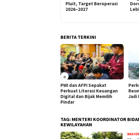
Pluit, Target Beroperasi
Dorong Ekonomi Lokal
Eng
2026–2027
Lebih Maju
Pel
Awa
BERITA TERKINI
«
 dan AFPI Sepakat
​Perkuat Tata Kelola, Pelindo
BPKH
kuat Literasi Keuangan
Resmi Angkat Ubaidillah Amin
Bang
ital dan Bijak Memilih
Jadi Komisaris Baru
Haji 
dar
TAG:
MENTERI KOORDINATOR BID
KEWILAYAHAN
NASIO