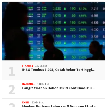
1
FINANCE
150 Dilihat
IHSG Tembus 8.025, Cetak Rekor Tertinggi…
2
NASIONAL
134 Dilihat
Langit Cirebon Heboh! BRIN Konfirmasi Du…
EKBIS
119 Dilihat
Menkeu Purbaya Beberkan 5 Program Strate…