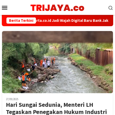
Loncat
Menu
ke
Mobile
konten
Berita Terkini
bankjakarta.co.id Jadi Wajah Digital Baru Bank Jakarta,
27/09/2025
Hari Sungai Sedunia, Menteri LH
Tegaskan Penegakan Hukum Industri