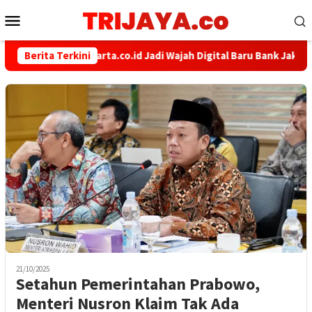
Loncat
Menu
ke
Mobile
konten
Berita Terkini
bankjakarta.co.id Jadi Wajah Digital Baru Bank Jakarta
21/10/2025
Setahun Pemerintahan Prabowo,
Menteri Nusron Klaim Tak Ada