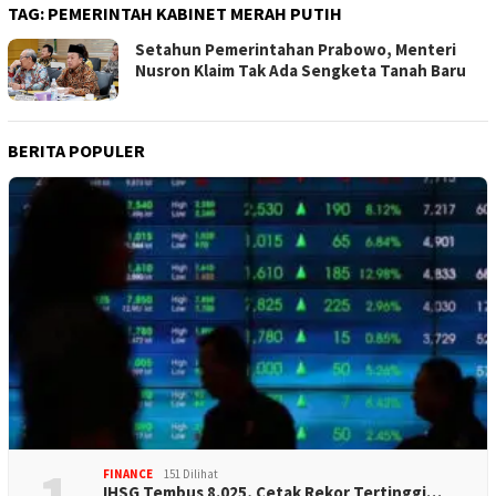
TAG:
PEMERINTAH KABINET MERAH PUTIH
Setahun Pemerintahan Prabowo, Menteri
Nusron Klaim Tak Ada Sengketa Tanah Baru
BERITA POPULER
FINANCE
151 Dilihat
IHSG Tembus 8.025, Cetak Rekor Tertinggi…