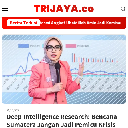
Loncat
Menu
ke
Mobile
konten
 Kelola, Pelindo Resmi Angkat Ubaidillah Amin Jadi Komisaris Baru
Berita Terkini
25/12/2025
Deep Intelligence Research: Bencana
Sumatera Jangan Jadi Pemicu Krisis