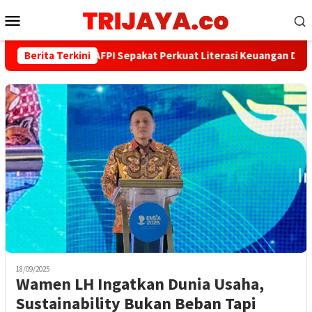
Loncat
Menu
ke
Mobile
konten
Berita Terkini
PWI dan AFPI Sepakat Perkuat Literasi Keuangan Digital d
18/09/2025
Wamen LH Ingatkan Dunia Usaha,
Sustainability Bukan Beban Tapi