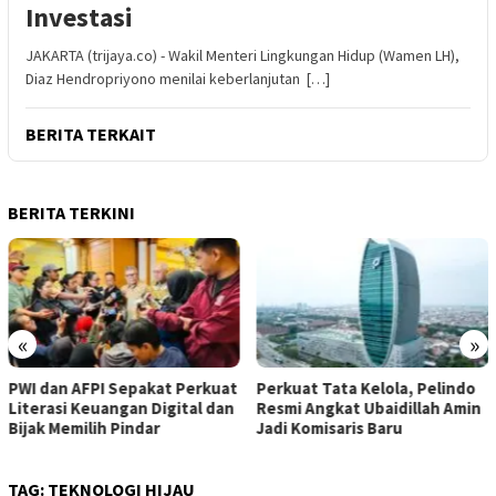
Investasi
JAKARTA (trijaya.co) - Wakil Menteri Lingkungan Hidup (Wamen LH),
Diaz Hendropriyono menilai keberlanjutan […]
BERITA TERKAIT
BERITA TERKINI
«
»
PWI dan AFPI Sepakat Perkuat
​Perkuat Tata Kelola, Pelindo
Literasi Keuangan Digital dan
Resmi Angkat Ubaidillah Amin
Bijak Memilih Pindar
Jadi Komisaris Baru
TAG:
TEKNOLOGI HIJAU