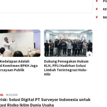
PU
KE
BA
»
Kedelapan Adalah
Dukung Penegakan Hukum
Tersed
d Komitmen BPKH Jaga
KLH, PPLI Hadirkan Solusi
Signat
rcayaan Publik
Limbah Terintegrasi Hulu-
Otent
Hilir
NAL
Trijaya
08/05/2026
lirisk: Solusi Digital PT Surveyor Indonesia untuk
.co
gasi Risiko Iklim Dunia Usaha