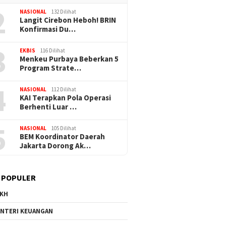
2
NASIONAL
132 Dilihat
Langit Cirebon Heboh! BRIN
Konfirmasi Du…
3
EKBIS
116 Dilihat
Menkeu Purbaya Beberkan 5
Program Strate…
4
NASIONAL
112 Dilihat
KAI Terapkan Pola Operasi
Berhenti Luar …
5
NASIONAL
105 Dilihat
BEM Koordinator Daerah
Jakarta Dorong Ak…
 POPULER
KH
NTERI KEUANGAN