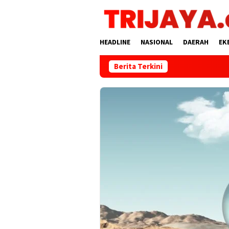
Loncat
ke
konten
HEADLINE
NASIONAL
DAERAH
EK
Berita Terkini