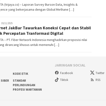
A (trijaya.co) – Laporan Survey Burson Data, Insights &
ligence yang bekerjasama dengan Global Methane […]
rijaya
19/11/2025
rnet JakBar Tawarkan Koneksi Cepat dan Stabil
co
k Percepatan Tranformasi Digital
A – PT. Fiber Network Indonesia menghadirkan proposisi nilai
yang dirancang khusus untuk memenuhi […]
JARINGAN SOCIAL
Facebook
Twitter
KODE ETIK
Tiktok
RSS
 SIBER
STANDAR
PERLINDUNGAN
PROFESI WARTAWAN