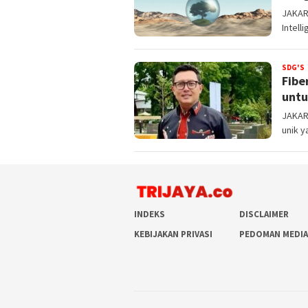
JAKART
Intel
SDG'S
T
Fibe
.
untu
JAKART
unik 
INDEKS
DISCLAIMER
KEBIJAKAN PRIVASI
PEDOMAN MEDIA