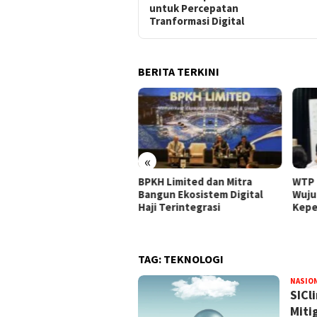
untuk Percepatan
Tranformasi Digital
BERITA TERKINI
«
rkuat Tata Kelola, Pelindo
BPKH Limited dan Mitra
WTP 
mi Angkat Ubaidillah Amin
Bangun Ekosistem Digital
Wuju
i Komisaris Baru
Haji Terintegrasi
Kepe
TAG:
TEKNOLOGI
NASIO
​SIC
Miti