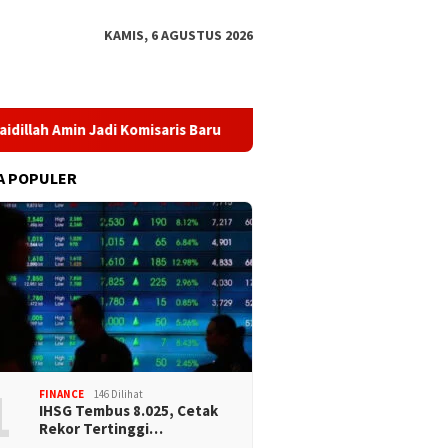
KAMIS, 6 AGUSTUS 2026
ah Amin Jadi Komisaris Baru
BPKH Limited dan Mitra Bangun
A POPULER
1
FINANCE
146 Dilihat
IHSG Tembus 8.025, Cetak
Rekor Tertinggi…