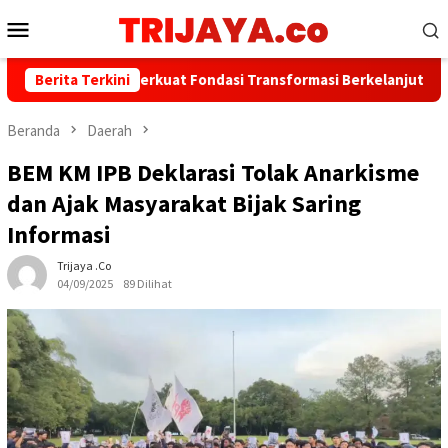
Loncat
Menu
ke
Mobile
konten
Bank Jakarta Perkuat Fondasi Transformasi Berkelanjutan melalui
Berita Terkini
Beranda
Daerah
BEM KM IPB Deklarasi Tolak Anarkisme
dan Ajak Masyarakat Bijak Saring
Informasi
Trijaya .co
04/09/2025
89 Dilihat