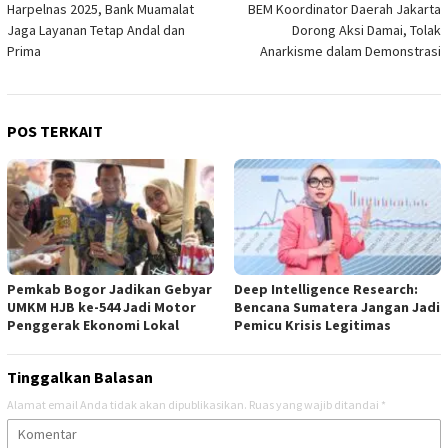
Harpelnas 2025, Bank Muamalat
BEM Koordinator Daerah Jakarta
pos
Jaga Layanan Tetap Andal dan
Dorong Aksi Damai, Tolak
Prima
Anarkisme dalam Demonstrasi
POS TERKAIT
Pemkab Bogor Jadikan Gebyar
Deep Intelligence Research:
UMKM HJB ke-544 Jadi Motor
Bencana Sumatera Jangan Jadi
Penggerak Ekonomi Lokal
Pemicu Krisis Legitimas
Tinggalkan Balasan
Alamat email Anda tidak akan dipublikasikan.
Ruas yang wajib ditandai
*