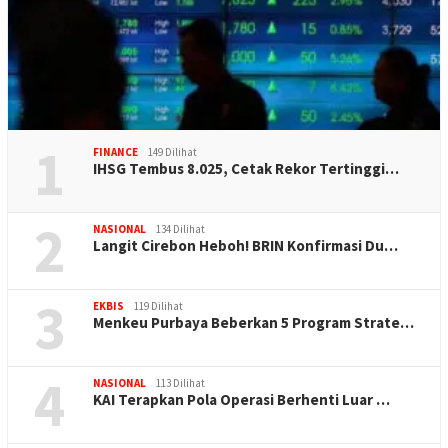
1
FINANCE
149 Dilihat
IHSG Tembus 8.025, Cetak Rekor Tertinggi…
2
NASIONAL
134 Dilihat
Langit Cirebon Heboh! BRIN Konfirmasi Du…
3
EKBIS
119 Dilihat
Menkeu Purbaya Beberkan 5 Program Strate…
4
NASIONAL
113 Dilihat
KAI Terapkan Pola Operasi Berhenti Luar …