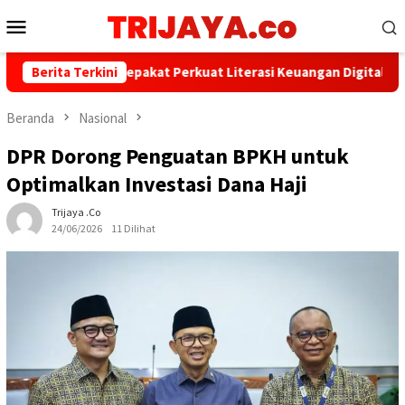
Loncat
Menu
ke
Mobile
konten
WI dan AFPI Sepakat Perkuat Literasi Keuangan Digital dan Bijak 
Berita Terkini
Beranda
Nasional
DPR Dorong Penguatan BPKH untuk
Optimalkan Investasi Dana Haji
Trijaya .co
24/06/2026
11 Dilihat