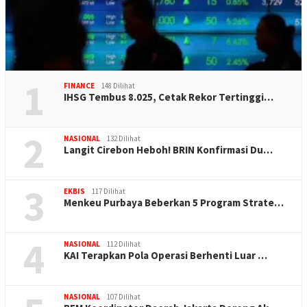
1
FINANCE
148 Dilihat
IHSG Tembus 8.025, Cetak Rekor Tertinggi…
2
NASIONAL
132 Dilihat
Langit Cirebon Heboh! BRIN Konfirmasi Du…
3
EKBIS
117 Dilihat
Menkeu Purbaya Beberkan 5 Program Strate…
4
NASIONAL
112 Dilihat
KAI Terapkan Pola Operasi Berhenti Luar …
NASIONAL
107 Dilihat