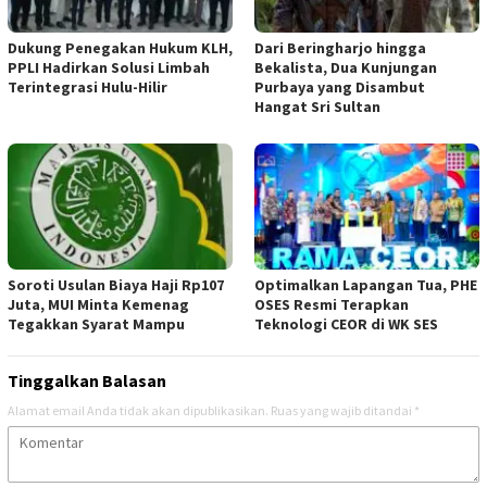
Dukung Penegakan Hukum KLH,
Dari Beringharjo hingga
PPLI Hadirkan Solusi Limbah
Bekalista, Dua Kunjungan
Terintegrasi Hulu-Hilir
Purbaya yang Disambut
Hangat Sri Sultan
Soroti Usulan Biaya Haji Rp107
Optimalkan Lapangan Tua, PHE
Juta, MUI Minta Kemenag
OSES Resmi Terapkan
Tegakkan Syarat Mampu
Teknologi CEOR di WK SES
Tinggalkan Balasan
Alamat email Anda tidak akan dipublikasikan.
Ruas yang wajib ditandai
*