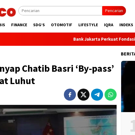
Pencarian
BIS
FINANCE
SDG’S
OTOMOTIF
LIFESTYLE
IQRA
INDEKS
Bank Jakarta Perkuat Fondasi Transformas
BERIT
yap Chatib Basri ‘By-pass’
at Luhut