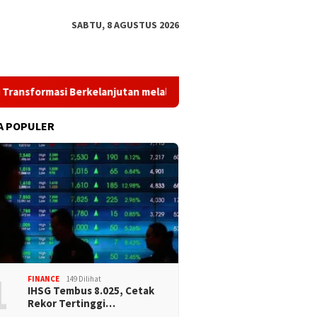
SABTU, 8 AGUSTUS 2026
i Berkelanjutan melalui Investasi Talenta Teknologi
PWI 
A POPULER
1
FINANCE
149 Dilihat
IHSG Tembus 8.025, Cetak
Rekor Tertinggi…