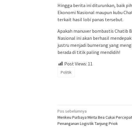
Hingga berita ini diturunkan, baik p
Ekonomi Nasional maupun kubu Chat
terkait hasil lobi panas tersebut.
Apakah manuver bombastis Chatib 
Nasional ini akan berhasil mendepak
justru menjadi bumerang yang mengha
berada di titik paling mendidih!
Post Views:
11
Politik
Navigasi
Pos sebelumnya
Menkeu Purbaya Minta Bea Cukai Percepa
pos
Penanganan Logistik Tanjung Priok