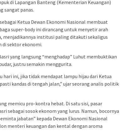
mpuk di Lapangan Banteng (Kementerian Keuangan)
ng sangat panas.
an sebagai Ketua Dewan Ekonomi Nasional membuat
mbaga super-body ini dirancang untuk menyetir arah
 menjadikannya institusi paling ditakuti sekaligus
 di sektor ekonomi.
b Basri yang langsung “menghadap” Luhut membuktikan
pudar, justru semakin menggurita.
 hari ini, jika tidak mendapat lampu hijau dari Ketua
sti kandas di tengah jalan,” ujar seorang analis politik
ng memicu pro-kontra hebat. Di satu sisi, pasar
sri sebagai sosok ekonom yang lurus. Namun, bocornya
“meminta jabatan” kepada Dewan Ekonomi Nasional
calon menteri keuangan dan kental dengan aroma