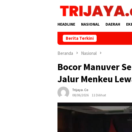
Loncat
ke
konten
HEADLINE
NASIONAL
DAERAH
EK
Berita Terkini
Beranda
Nasional
Bocor Manuver Sen
Jalur Menkeu Lew
Trijaya .co
08/06/2026
11 Dilihat