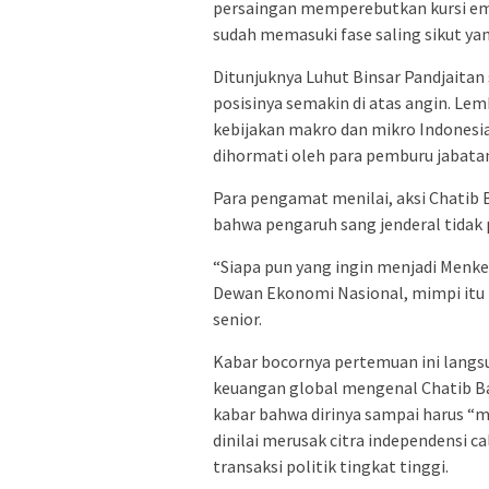
persaingan memperebutkan kursi e
sudah memasuki fase saling sikut ya
Ditunjuknya Luhut Binsar Pandjait
posisinya semakin di atas angin. Le
kebijakan makro dan mikro Indonesia,
dihormati oleh para pemburu jabatan
Para pengamat menilai, aksi Chati
bahwa pengaruh sang jenderal tidak 
“Siapa pun yang ingin menjadi Menkeu
Dewan Ekonomi Nasional, mimpi itu pa
senior.
Kabar bocornya pertemuan ini langsu
keuangan global mengenal Chatib Ba
kabar bahwa dirinya sampai harus 
dinilai merusak citra independensi 
transaksi politik tingkat tinggi.