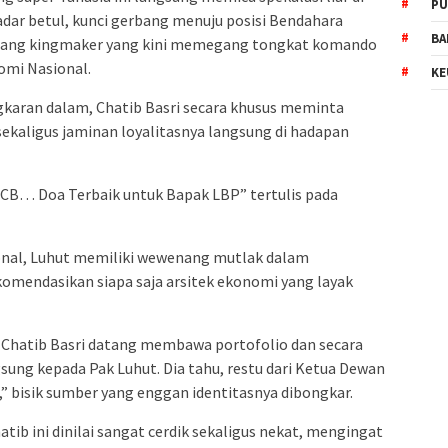
PU
 sadar betul, kunci gerbang menuju posisi Bendahara
BA
, sang kingmaker yang kini memegang tongkat komando
omi Nasional.
KE
gkaran dalam, Chatib Basri secara khusus meminta
sekaligus jaminan loyalitasnya langsung di hadapan
 CB… Doa Terbaik untuk Bapak LBP” tertulis pada
nal, Luhut memiliki wewenang mutlak dalam
omendasikan siapa saja arsitek ekonomi yang layak
a. Chatib Basri datang membawa portofolio dan secara
ung kepada Pak Luhut. Dia tahu, restu dari Ketua Dewan
” bisik sumber yang enggan identitasnya dibongkar.
tib ini dinilai sangat cerdik sekaligus nekat, mengingat