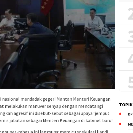
mi nasional mendadak geger! Mantan Menteri Keuangan
TOPIK
nekat melakukan manuver senyap dengan mendatangi
ngkah agresif ini disebut-sebut sebagai upaya ‘jemput
BP
mis jabatan sebagai Menteri Keuangan di kabinet baru!
ME
 super-rahasia ini langsung memicu spekulasi liar di