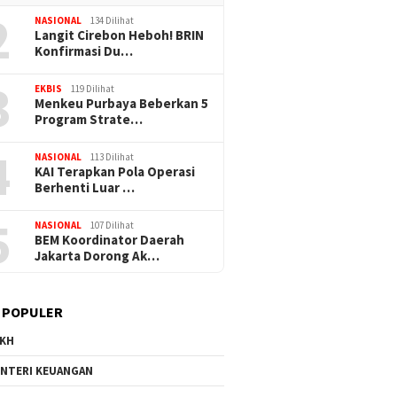
2
NASIONAL
134 Dilihat
Langit Cirebon Heboh! BRIN
Konfirmasi Du…
3
EKBIS
119 Dilihat
Menkeu Purbaya Beberkan 5
Program Strate…
4
NASIONAL
113 Dilihat
KAI Terapkan Pola Operasi
Berhenti Luar …
5
NASIONAL
107 Dilihat
BEM Koordinator Daerah
Jakarta Dorong Ak…
 POPULER
KH
NTERI KEUANGAN