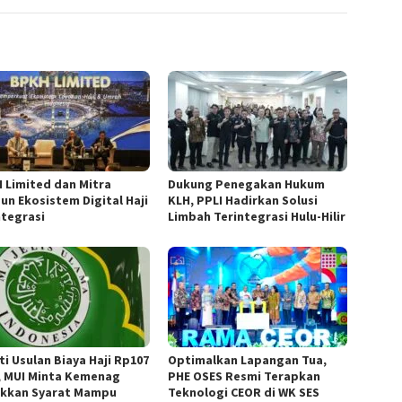
 Limited dan Mitra
Dukung Penegakan Hukum
un Ekosistem Digital Haji
KLH, PPLI Hadirkan Solusi
ntegrasi
Limbah Terintegrasi Hulu-Hilir
ti Usulan Biaya Haji Rp107
Optimalkan Lapangan Tua,
, MUI Minta Kemenag
PHE OSES Resmi Terapkan
kkan Syarat Mampu
Teknologi CEOR di WK SES