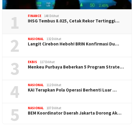
1
FINANCE
148 Dilihat
IHSG Tembus 8.025, Cetak Rekor Tertinggi…
2
NASIONAL
132 Dilihat
Langit Cirebon Heboh! BRIN Konfirmasi Du…
3
EKBIS
117 Dilihat
Menkeu Purbaya Beberkan 5 Program Strate…
4
NASIONAL
112 Dilihat
KAI Terapkan Pola Operasi Berhenti Luar …
5
NASIONAL
107 Dilihat
BEM Koordinator Daerah Jakarta Dorong Ak…