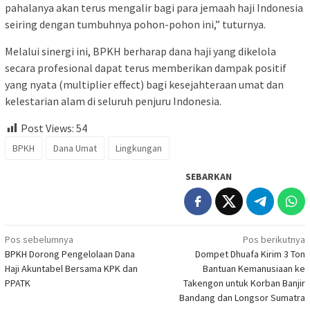
pahalanya akan terus mengalir bagi para jemaah haji Indonesia
seiring dengan tumbuhnya pohon-pohon ini,” tuturnya.
Melalui sinergi ini, BPKH berharap dana haji yang dikelola
secara profesional dapat terus memberikan dampak positif
yang nyata (multiplier effect) bagi kesejahteraan umat dan
kelestarian alam di seluruh penjuru Indonesia.
Post Views:
54
BPKH
Dana Umat
Lingkungan
SEBARKAN
Navigasi
Pos sebelumnya
Pos berikutnya
BPKH Dorong Pengelolaan Dana
Dompet Dhuafa Kirim 3 Ton
pos
Haji Akuntabel Bersama KPK dan
Bantuan Kemanusiaan ke
PPATK
Takengon untuk Korban Banjir
Bandang dan Longsor Sumatra