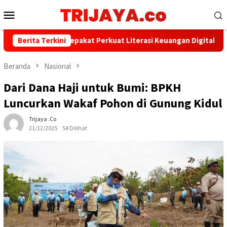
Loncat
Menu
ke
Mobile
konten
WI dan AFPI Sepakat Perkuat Literasi Keuangan Digital dan Bijak 
Berita Terkini
Beranda
Nasional
Dari Dana Haji untuk Bumi: BPKH
Luncurkan Wakaf Pohon di Gunung Kidul
Trijaya .co
21/12/2025
54 Dilihat