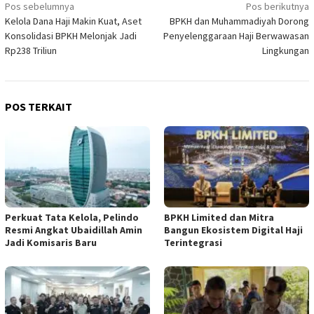
Navigasi
Pos sebelumnya
Pos berikutnya
​Kelola Dana Haji Makin Kuat, Aset
BPKH dan Muhammadiyah Dorong
pos
Konsolidasi BPKH Melonjak Jadi
Penyelenggaraan Haji Berwawasan
Rp238 Triliun
Lingkungan
POS TERKAIT
​Perkuat Tata Kelola, Pelindo
BPKH Limited dan Mitra
Resmi Angkat Ubaidillah Amin
Bangun Ekosistem Digital Haji
Jadi Komisaris Baru
Terintegrasi