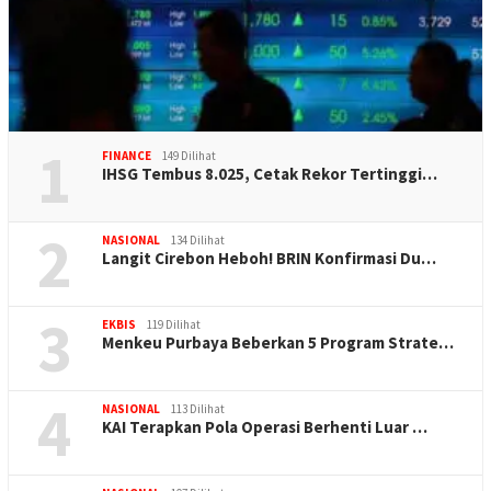
1
FINANCE
149 Dilihat
IHSG Tembus 8.025, Cetak Rekor Tertinggi…
2
NASIONAL
134 Dilihat
Langit Cirebon Heboh! BRIN Konfirmasi Du…
3
EKBIS
119 Dilihat
Menkeu Purbaya Beberkan 5 Program Strate…
4
NASIONAL
113 Dilihat
KAI Terapkan Pola Operasi Berhenti Luar …