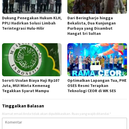
Dukung Penegakan Hukum KLH,
Dari Beringharjo hingga
PPLI Hadirkan Solusi Limbah
Bekalista, Dua Kunjungan
Terintegrasi Hulu-Hilir
Purbaya yang Disambut
Hangat Sri Sultan
Soroti Usulan Biaya Haji Rp107
Optimalkan Lapangan Tua, PHE
Juta, MUI Minta Kemenag
OSES Resmi Terapkan
Tegakkan Syarat Mampu
Teknologi CEOR di WK SES
Tinggalkan Balasan
Alamat email Anda tidak akan dipublikasikan.
Ruas yang wajib ditandai
*