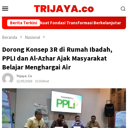
Loncat
Menu
ke
Mobile
konten
k Jakarta Perkuat Fondasi Transformasi Berkelanjutan melalui In
Berita Terkini
Beranda
Nasional
Dorong Konsep 3R di Rumah Ibadah,
PPLI dan Al-Azhar Ajak Masyarakat
Belajar Menghargai Air
Trijaya .co
12/03/2026
31 Dilihat