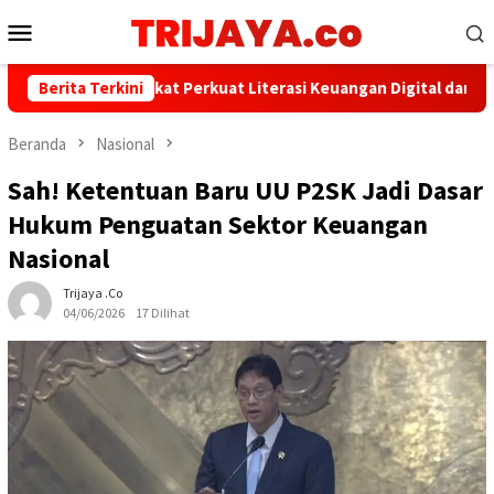
Loncat
Menu
ke
Mobile
konten
n AFPI Sepakat Perkuat Literasi Keuangan Digital dan Bijak Memil
Berita Terkini
Beranda
Nasional
​Sah! Ketentuan Baru UU P2SK Jadi Dasar
Hukum Penguatan Sektor Keuangan
Nasional
Trijaya .co
04/06/2026
17 Dilihat