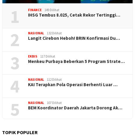
1
FINANCE
149 Dilihat
IHSG Tembus 8.025, Cetak Rekor Tertinggi…
2
NASIONAL
132 Dilihat
Langit Cirebon Heboh! BRIN Konfirmasi Du…
3
EKBIS
117 Dilihat
Menkeu Purbaya Beberkan 5 Program Strate…
4
NASIONAL
112 Dilihat
KAI Terapkan Pola Operasi Berhenti Luar …
5
NASIONAL
107 Dilihat
BEM Koordinator Daerah Jakarta Dorong Ak…
TOPIK POPULER