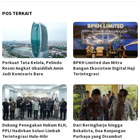
POS TERKAIT
​Perkuat Tata Kelola, Pelindo
BPKH Limited dan Mitra
Resmi Angkat Ubaidillah Amin
Bangun Ekosistem Digital Haji
Jadi Komisaris Baru
Terintegrasi
Dukung Penegakan Hukum KLH,
Dari Beringharjo hingga
PPLI Hadirkan Solusi Limbah
Bekalista, Dua Kunjungan
Terintegrasi Hulu-Hilir
Purbaya yang Disambut