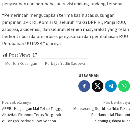
penyusunan dan pembahasan revisi undang-undang tersebut.
“Pemerintah mengucapkan terima kasih atas dukungan
pimpinan DPR RI, Komisi XI, seluruh fraksi DPR RI, Panja RUU,
asosiasi, akademisi, dan seluruh elemen masyarakat yang telah
berkontribusi dalam proses penyusunan dan pembahasan RUU
Perubahan UU P2SK,” ujarnya.
Post Views:
17
Menteri Keuangan
Purbaya Yudhi Sadewa
SEBARKAN
Navigasi
Pos sebelumnya
Pos berikutnya
APPBI: Kunjungan Mal Tetap Tinggi,
​Mensesneg Sentil Isu Nilai Tukar:
pos
Aktivitas Ekonomi Terus Bergerak
Fundamental Ekonomi
di Tengah Periode Low Season
Sesungguhnya Kuat