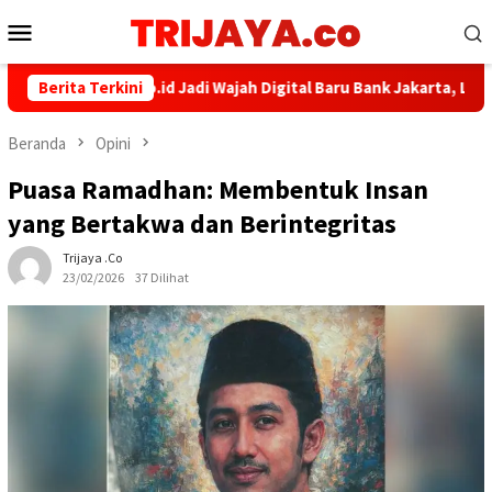
Loncat
Menu
ke
Mobile
konten
bankjakarta.co.id Jadi Wajah Digital Baru Bank Jakarta, Lebih M
Berita Terkini
Beranda
Opini
Puasa Ramadhan: Membentuk Insan
yang Bertakwa dan Berintegritas
Trijaya .co
23/02/2026
37 Dilihat