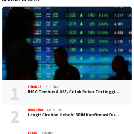
1
FINANCE
151 Dilihat
IHSG Tembus 8.025, Cetak Rekor Tertinggi…
2
NASIONAL
134 Dilihat
Langit Cirebon Heboh! BRIN Konfirmasi Du…
EKBIS
119 Dilihat