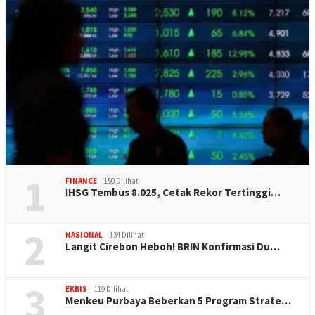
1
FINANCE
150 Dilihat
IHSG Tembus 8.025, Cetak Rekor Tertinggi…
2
NASIONAL
134 Dilihat
Langit Cirebon Heboh! BRIN Konfirmasi Du…
3
EKBIS
119 Dilihat
Menkeu Purbaya Beberkan 5 Program Strate…