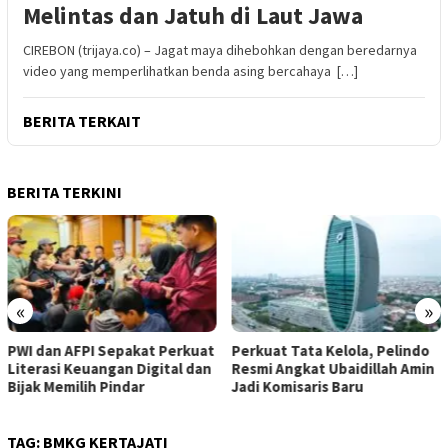
Melintas dan Jatuh di Laut Jawa
CIREBON (trijaya.co) – Jagat maya dihebohkan dengan beredarnya
video yang memperlihatkan benda asing bercahaya […]
BERITA TERKAIT
BERITA TERKINI
«
»
PWI dan AFPI Sepakat Perkuat
​Perkuat Tata Kelola, Pelindo
Literasi Keuangan Digital dan
Resmi Angkat Ubaidillah Amin
Bijak Memilih Pindar
Jadi Komisaris Baru
TAG:
BMKG KERTAJATI