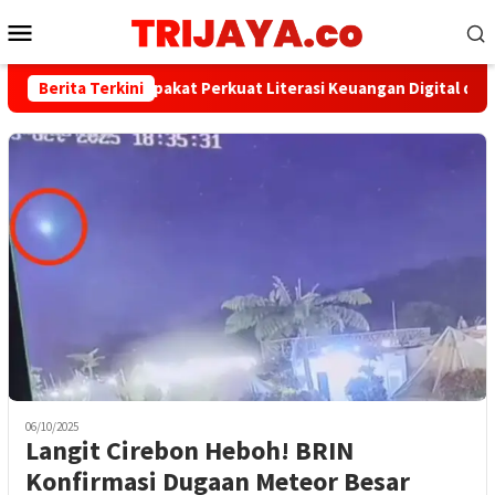
Loncat
Menu
ke
Mobile
konten
PWI dan AFPI Sepakat Perkuat Literasi Keuangan Digital dan Bija
Berita Terkini
06/10/2025
Langit Cirebon Heboh! BRIN
Konfirmasi Dugaan Meteor Besar