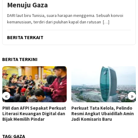
Menuju Gaza
DARI laut biru Tunisia, suara harapan menggema. Sebuah konvoi
kemanusiaan, terdiri dari puluhan kapal dan ratusan […]
BERITA TERKAIT
BERITA TERKINI
«
»
PWI dan AFPI Sepakat Perkuat
​Perkuat Tata Kelola, Pelindo
Literasi Keuangan Digital dan
Resmi Angkat Ubaidillah Amin
Bijak Memilih Pindar
Jadi Komisaris Baru
TAG:
GAZA