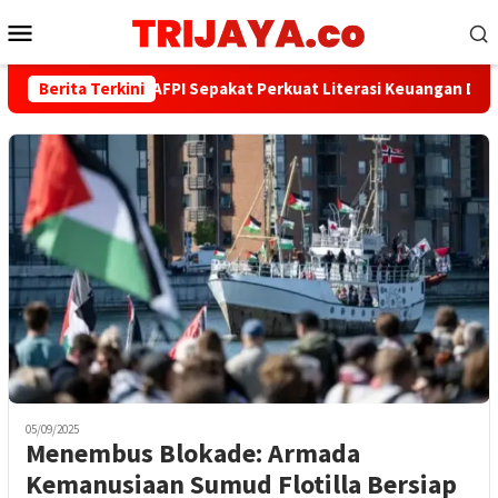
Loncat
Menu
ke
Mobile
konten
Berita Terkini
PWI dan AFPI Sepakat Perkuat Literasi Keuangan Digital d
05/09/2025
Menembus Blokade: Armada
Kemanusiaan Sumud Flotilla Bersiap