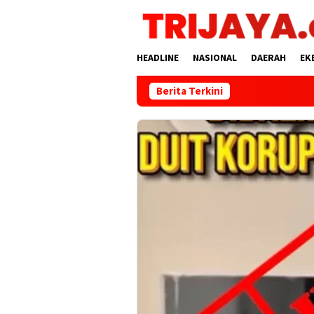
Loncat
ke
konten
HEADLINE
NASIONAL
DAERAH
EK
Berita Terkini