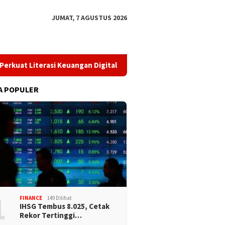
JUMAT, 7 AGUSTUS 2026
at Literasi Keuangan Digital dan Bijak Memilih Pindar
​Pe
A POPULER
1
FINANCE
149 Dilihat
IHSG Tembus 8.025, Cetak
Rekor Tertinggi…