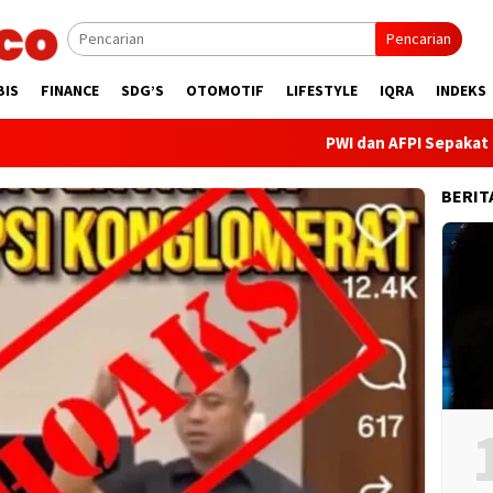
Pencarian
BIS
FINANCE
SDG’S
OTOMOTIF
LIFESTYLE
IQRA
INDEKS
PWI dan AFPI Sepakat Perku
BERIT