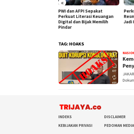
«
kung Penegakan Hukum
PWI dan AFPI Sepakat
​Perk
, PPLI Hadirkan Solusi
Perkuat Literasi Keuangan
Resm
bah Terintegrasi Hulu-
Digital dan Bijak Memilih
Jadi
r
Pindar
TAG:
HOAKS
NASIO
Keme
Peny
JAKART
Dokum
INDEKS
DISCLAIMER
KEBIJAKAN PRIVASI
PEDOMAN MEDIA