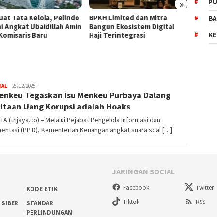
»
PU
uat Tata Kelola, Pelindo
BPKH Limited dan Mitra
WTP K
BA
i Angkat Ubaidillah Amin
Bangun Ekosistem Digital
Wujud
 Komisaris Baru
Haji Terintegrasi
Keperc
KE
NAL
Trijaya
28/12/2025
nkeu Tegaskan Isu Menkeu Purbaya Dalang
.co
itaan Uang Korupsi adalah Hoaks
A (trijaya.co) – Melalui Pejabat Pengelola Informasi dan
entasi (PPID), Kementerian Keuangan angkat suara soal […]
JARINGAN SOCIAL
Facebook
Twitter
KODE ETIK
Tiktok
RSS
 SIBER
STANDAR
PERLINDUNGAN