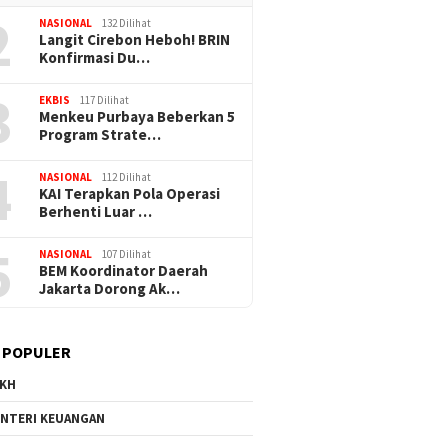
2
NASIONAL
132 Dilihat
Langit Cirebon Heboh! BRIN
Konfirmasi Du…
3
EKBIS
117 Dilihat
Menkeu Purbaya Beberkan 5
Program Strate…
4
NASIONAL
112 Dilihat
KAI Terapkan Pola Operasi
Berhenti Luar …
5
NASIONAL
107 Dilihat
BEM Koordinator Daerah
Jakarta Dorong Ak…
 POPULER
KH
NTERI KEUANGAN