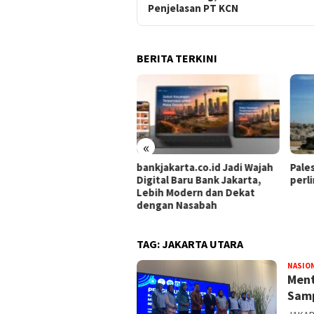
Penjelasan PT KCN
BERITA TERKINI
«
bankjakarta.co.id Jadi Wajah
Palestina tekankan
Digital Baru Bank Jakarta,
perlindungan situs purbakal
Lebih Modern dan Dekat
dengan Nasabah
TAG:
JAKARTA UTARA
NASIO
Ment
Samp