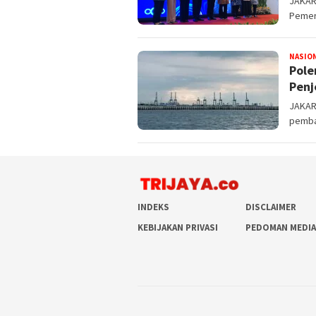
JAKART
Pemer
NASIO
Pole
Penj
JAKART
pemba
INDEKS
DISCLAIMER
KEBIJAKAN PRIVASI
PEDOMAN MEDIA