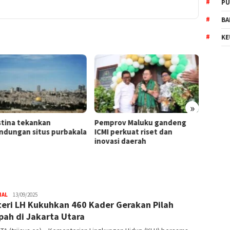
PU
BA
KE
»
Pemprov Maluku gandeng
Lewat “United for Jakarta”,
a
ICMI perkuat riset dan
Bank Jakarta dan Persija
inovasi daerah
Bangun Ekosistem Keuangan
Digital
NAL
Trijaya
13/09/2025
eri LH Kukuhkan 460 Kader Gerakan Pilah
.co
ah di Jakarta Utara