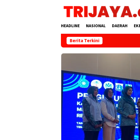
Loncat
ke
konten
HEADLINE
NASIONAL
DAERAH
EK
Berita Terkini