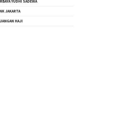
RBAYA YUDHI SADEWA
NK JAKARTA
UANGAN HAJI
Akhir Pekan ke Danau
bankjakarta.co.id Jadi Wajah
Bakuok, Wisata Baru di
Digital Baru Bank Jakarta,
Kampar Hasil Revitalisasi
Lebih Modern dan Dekat
Kementerian PU
dengan Nasabah