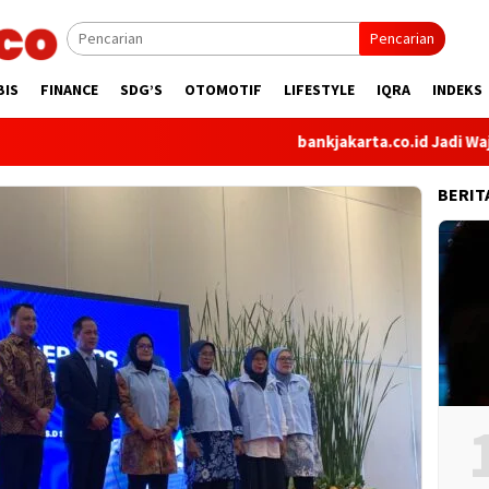
Pencarian
BIS
FINANCE
SDG’S
OTOMOTIF
LIFESTYLE
IQRA
INDEKS
bankjakarta.co.id Jadi Wajah Dig
BERIT