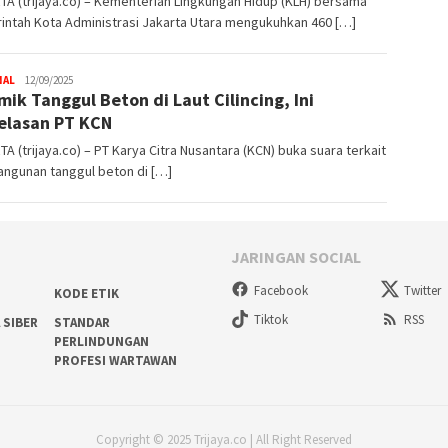
A (trijaya.co) – Kementerian Lingkungan Hidup (KLH) bersama
intah Kota Administrasi Jakarta Utara mengukuhkan 460 […]
NAL
Trijaya
12/09/2025
mik Tanggul Beton di Laut Cilincing, Ini
.co
elasan PT KCN
A (trijaya.co) – PT Karya Citra Nusantara (KCN) buka suara terkait
ngunan tanggul beton di […]
JARINGAN SOCIAL
Facebook
Twitter
KODE ETIK
Tiktok
RSS
 SIBER
STANDAR
PERLINDUNGAN
PROFESI WARTAWAN
Copyright © 2025 Trijaya.co | All Right Reserved