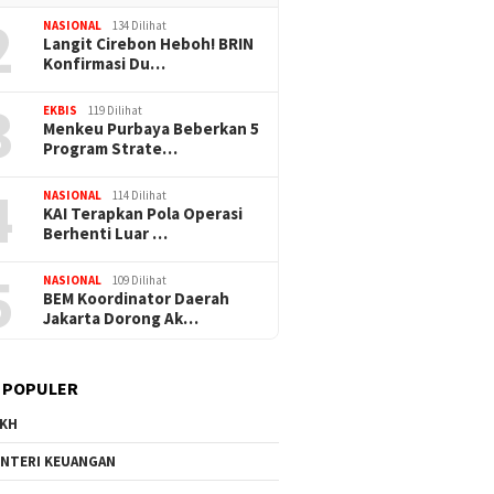
2
NASIONAL
134 Dilihat
Langit Cirebon Heboh! BRIN
Konfirmasi Du…
3
EKBIS
119 Dilihat
Menkeu Purbaya Beberkan 5
Program Strate…
4
NASIONAL
114 Dilihat
KAI Terapkan Pola Operasi
Berhenti Luar …
5
NASIONAL
109 Dilihat
BEM Koordinator Daerah
Jakarta Dorong Ak…
 POPULER
KH
NTERI KEUANGAN