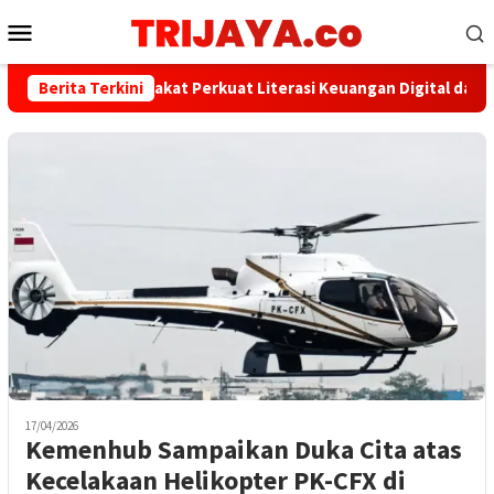
Loncat
Menu
ke
Mobile
konten
PWI dan AFPI Sepakat Perkuat Literasi Keuangan Digital dan Bijak
Berita Terkini
17/04/2026
Kemenhub Sampaikan Duka Cita atas
Kecelakaan Helikopter PK-CFX di