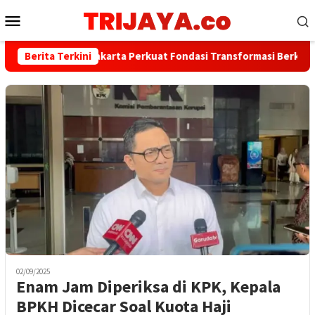
Loncat
Menu
ke
Mobile
konten
Berita Terkini
Bank Jakarta Perkuat Fondasi Transformasi Berkelanjuta
02/09/2025
Enam Jam Diperiksa di KPK, Kepala
BPKH Dicecar Soal Kuota Haji