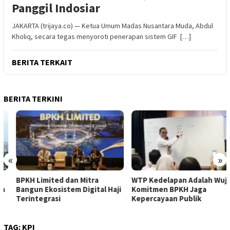
Panggil Indosiar
JAKARTA (trijaya.co) — Ketua Umum Madas Nusantara Muda, Abdul
Kholiq, secara tegas menyoroti penerapan sistem GIF […]
BERITA TERKAIT
BERITA TERKINI
«
»
BPKH Limited dan Mitra
WTP Kedelapan Adalah Wujud
Bangun Ekosistem Digital Haji
Komitmen BPKH Jaga
Terintegrasi
Kepercayaan Publik
TAG:
KPI