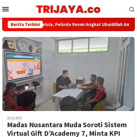
Loncat
Menu
ke
Mobile
konten
​Perkuat Tata Kelola, Pelindo Resmi Angkat Ubaidillah Amin Jadi K
Berita Terkini
18/12/2025
Madas Nusantara Muda Soroti Sistem
Virtual Gift D’Academy 7, Minta KPI