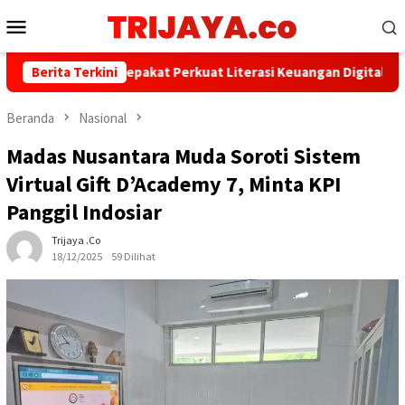
Loncat
Menu
ke
Mobile
konten
WI dan AFPI Sepakat Perkuat Literasi Keuangan Digital dan Bijak 
Berita Terkini
Beranda
Nasional
Madas Nusantara Muda Soroti Sistem
Virtual Gift D’Academy 7, Minta KPI
Panggil Indosiar
Trijaya .co
18/12/2025
59 Dilihat