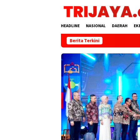
Loncat
ke
konten
HEADLINE
NASIONAL
DAERAH
EK
Berita Terkini