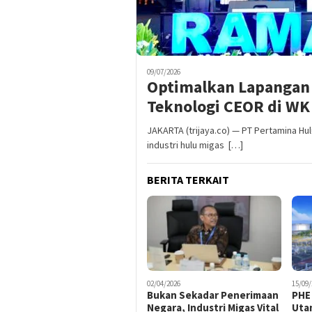
09/07/2026
Optimalkan Lapangan 
Teknologi CEOR di WK
JAKARTA (trijaya.co) — PT Pertamina Hu
industri hulu migas […]
BERITA TERKAIT
02/04/2026
15/09/
Bukan Sekadar Penerimaan
PHE 
Negara, Industri Migas Vital
Uta