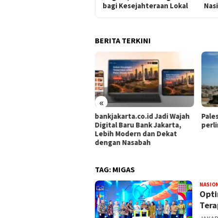
bagi Kesejahteraan Lokal
Nas
BERITA TERKINI
«
an ke Danau
bankjakarta.co.id Jadi Wajah
Palestina t
sata Baru di
Digital Baru Bank Jakarta,
perlindunga
il Revitalisasi
Lebih Modern dan Dekat
ian PU
dengan Nasabah
TAG:
MIGAS
NASIO
Opti
Tera