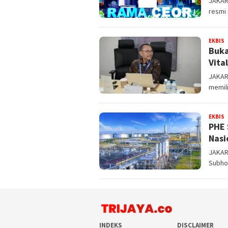
JAKART
resmi 
EKBIS
T
Buka
.
Vita
JAKART
memili
EKBIS
T
PHE 
.
Nasi
JAKART
Subho
INDEKS
DISCLAIMER