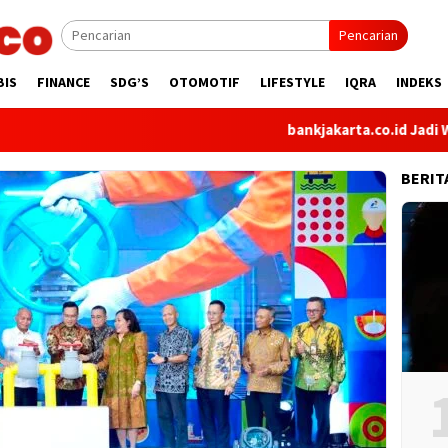
Pencarian
BIS
FINANCE
SDG’S
OTOMOTIF
LIFESTYLE
IQRA
INDEKS
bankjakarta.co.id Jadi Wajah Di
BERIT