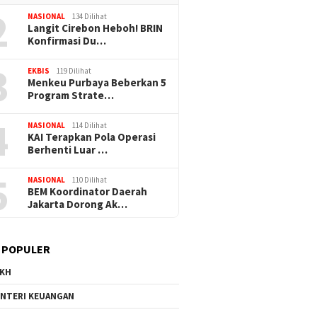
2
NASIONAL
134 Dilihat
Langit Cirebon Heboh! BRIN
Konfirmasi Du…
3
EKBIS
119 Dilihat
Menkeu Purbaya Beberkan 5
Program Strate…
4
NASIONAL
114 Dilihat
KAI Terapkan Pola Operasi
Berhenti Luar …
5
NASIONAL
110 Dilihat
BEM Koordinator Daerah
Jakarta Dorong Ak…
 POPULER
KH
NTERI KEUANGAN