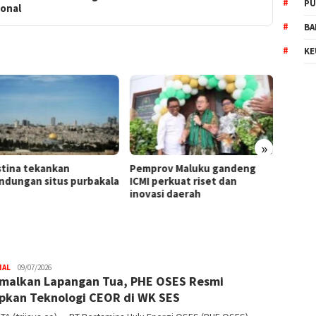
PU
ional
BA
KE
»
ekankan
Pemprov Maluku gandeng
Lewat “Unite
n situs purbakala
ICMI perkuat riset dan
Bank Jakarta 
inovasi daerah
Bangun Ekos
Digital
NAL
Trijaya
09/07/2026
malkan Lapangan Tua, PHE OSES Resmi
.co
pkan Teknologi CEOR di WK SES