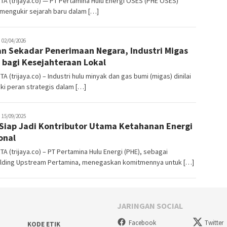
A (trijaya.co) — PT Pertamina Hulu Energi OSES (PHE OSES)
mengukir sejarah baru dalam […]
rijaya
02/04/2026
n Sekadar Penerimaan Negara, Industri Migas
co
l bagi Kesejahteraan Lokal
A (trijaya.co) – Industri hulu minyak dan gas bumi (migas) dinilai
ki peran strategis dalam […]
rijaya
15/09/2025
Siap Jadi Kontributor Utama Ketahanan Energi
co
onal
A (trijaya.co) – PT Pertamina Hulu Energi (PHE), sebagai
lding Upstream Pertamina, menegaskan komitmennya untuk […]
JARINGAN SOCIAL
Facebook
Twitter
KODE ETIK