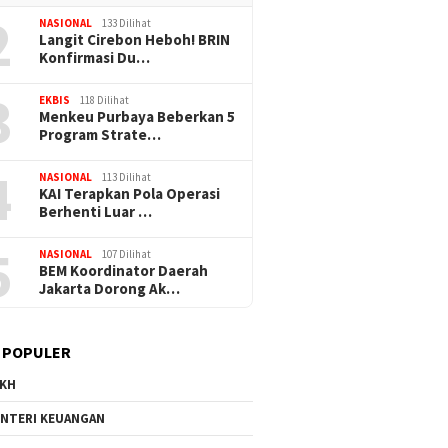
2
NASIONAL
133 Dilihat
Langit Cirebon Heboh! BRIN
Konfirmasi Du…
3
EKBIS
118 Dilihat
Menkeu Purbaya Beberkan 5
Program Strate…
4
NASIONAL
113 Dilihat
KAI Terapkan Pola Operasi
Berhenti Luar …
5
NASIONAL
107 Dilihat
BEM Koordinator Daerah
Jakarta Dorong Ak…
 POPULER
KH
NTERI KEUANGAN