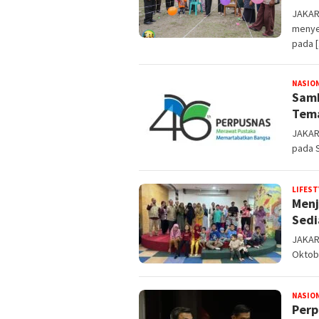
JAKAR
menye
pada 
NASIO
Samb
Tema
JAKART
pada S
LIFEST
Menj
Sedi
JAKAR
Oktob
NASIO
Perp