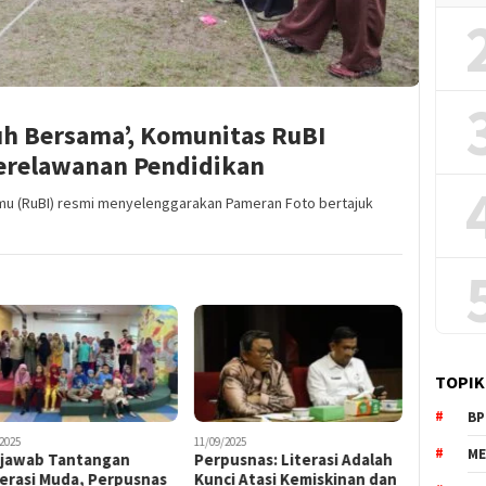
h Bersama’, Komunitas RuBI
erelawanan Pendidikan
mu (RuBI) resmi menyelenggarakan Pameran Foto bertajuk
TOPIK
BP
2025
11/09/2025
ME
jawab Tantangan
Perpusnas: Literasi Adalah
erasi Muda, Perpusnas
Kunci Atasi Kemiskinan dan