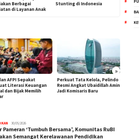
PU
iakan Berbagai
Stunting di Indonesia
iatan di Layanan Anak
BA
KE
»
kuat Tata Kelola, Pelindo
BPKH Limited dan Mitra
WTP 
mi Angkat Ubaidillah Amin
Bangun Ekosistem Digital
Wuju
 Komisaris Baru
Haji Terintegrasi
Keper
DIKAN
Trijaya
30/05/2026
r Pameran ‘Tumbuh Bersama’, Komunitas RuBI
.co
akan Semangat Kerelawanan Pendidikan