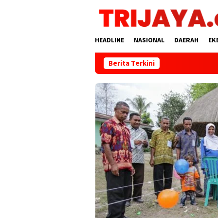
Loncat
ke
konten
HEADLINE
NASIONAL
DAERAH
EK
Berita Terkini