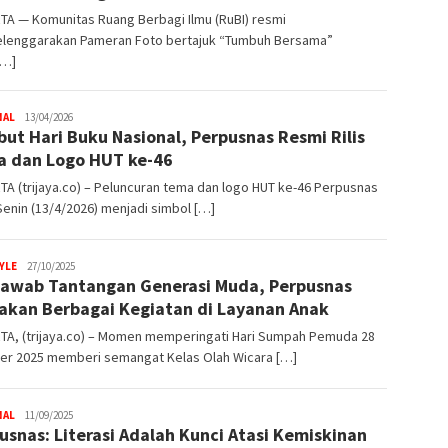
TA — Komunitas Ruang Berbagi Ilmu (RuBI) resmi
lenggarakan Pameran Foto bertajuk “Tumbuh Bersama”
[…]
NAL
Trijaya
13/04/2026
ut Hari Buku Nasional, Perpusnas Resmi Rilis
.co
 dan Logo HUT ke-46
A (trijaya.co) – Peluncuran tema dan logo HUT ke-46 Perpusnas
enin (13/4/2026) menjadi simbol […]
YLE
Trijaya
27/10/2025
awab Tantangan Generasi Muda, Perpusnas
.co
akan Berbagai Kegiatan di Layanan Anak
TA, (trijaya.co) – Momen memperingati Hari Sumpah Pemuda 28
er 2025 memberi semangat Kelas Olah Wicara […]
NAL
Trijaya
11/09/2025
usnas: Literasi Adalah Kunci Atasi Kemiskinan
.co