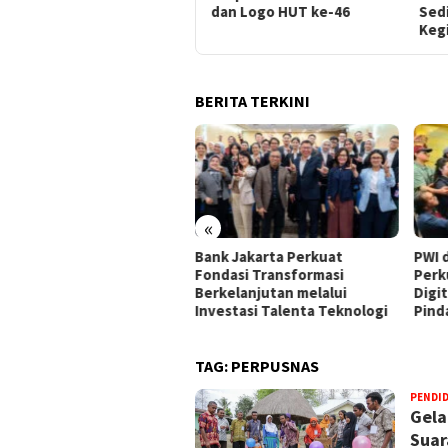
dan Logo HUT ke-46
Sed
Keg
BERITA TERKINI
«
nk Jakarta Perkuat
PWI dan AFPI Sepakat
​Per
ndasi Transformasi
Perkuat Literasi Keuangan
Res
rkelanjutan melalui
Digital dan Bijak Memilih
Jadi
vestasi Talenta Teknologi
Pindar
TAG:
PERPUSNAS
PENDI
Gela
Suar