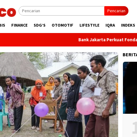
Pencarian
BIS
FINANCE
SDG’S
OTOMOTIF
LIFESTYLE
IQRA
INDEKS
Bank Jakarta Perkuat Fondasi Trans
BERIT