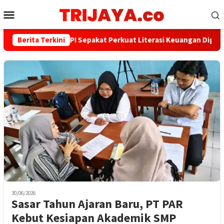
Loncat
Menu
ke
Mobile
konten
PWI dan AFPI Sepakat Perkuat Literasi Keuangan Digital dan 
Berita Terkini
30/06/2026
Sasar Tahun Ajaran Baru, PT PAR
Kebut Kesiapan Akademik SMP