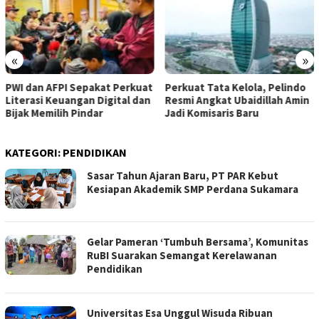
«
»
PWI dan AFPI Sepakat Perkuat
​Perkuat Tata Kelola, Pelindo
Literasi Keuangan Digital dan
Resmi Angkat Ubaidillah Amin
Bijak Memilih Pindar
Jadi Komisaris Baru
KATEGORI:
PENDIDIKAN
Sasar Tahun Ajaran Baru, PT PAR Kebut
Kesiapan Akademik SMP Perdana Sukamara
Gelar Pameran ‘Tumbuh Bersama’, Komunitas
RuBI Suarakan Semangat Kerelawanan
Pendidikan
Universitas Esa Unggul Wisuda Ribuan