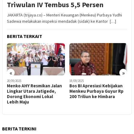
Triwulan IV Tembus 5,5 Persen
JAKARTA (trijaya.co) – Menteri Keuangan (Menkeu) Purbaya Yudhi
Sadewa melakukan inspeksi mendadak (sidak) ke Kantor […]
BERITA TERKAIT
«
»
18/09/2025
17/09/2025
smikan Jalan
Bos BI Apresiasi Kebijakan
Menko AHY Pastik
 Jatigede,
Menkeu Purbaya Guyur Rp
Konektivitas Beng
mi Lokal
200 Triliun ke Himbara
Enggano Dipercepa
Pelayaran Dibuka 
Awal
BERITA TERKINI