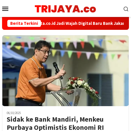
Loncat
Menu
ke
Mobile
konten
bankjakarta.co.id Jadi Wajah Digital Baru Bank Jakarta, L
Berita Terkini
06/10/2025
Sidak ke Bank Mandiri, Menkeu
Purbaya Optimistis Ekonomi RI