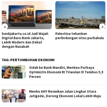
«
»
di Wajah
Palestina tekankan
Pemprov Maluku ga
karta,
perlindungan situs purbakala
ICMI perkuat riset d
ekat
daerah
TAG:
PERTUMBUHAN EKONOMI
Sidak ke Bank Mandiri, Menkeu Purbaya
Optimistis Ekonomi RI Triwulan IV Tembus 5,5
Persen
Menko AHY Resmikan Jalan Lingkar Utara
Jatigede, Dorong Ekonomi Lokal Lebih Maju