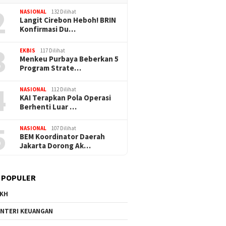
2
NASIONAL
132 Dilihat
Langit Cirebon Heboh! BRIN
Konfirmasi Du…
3
EKBIS
117 Dilihat
Menkeu Purbaya Beberkan 5
Program Strate…
4
NASIONAL
112 Dilihat
KAI Terapkan Pola Operasi
Berhenti Luar …
5
NASIONAL
107 Dilihat
BEM Koordinator Daerah
Jakarta Dorong Ak…
 POPULER
KH
NTERI KEUANGAN