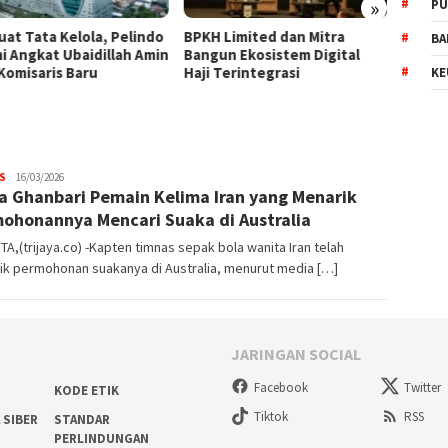
»
PU
uat Tata Kelola, Pelindo
BPKH Limited dan Mitra
WTP K
BA
i Angkat Ubaidillah Amin
Bangun Ekosistem Digital
Wujud
 Komisaris Baru
Haji Terintegrasi
Keperc
KE
S
Trijaya
16/03/2026
a Ghanbari Pemain Kelima Iran yang Menarik
.co
ohonannya Mencari Suaka di Australia
A,(trijaya.co) -Kapten timnas sepak bola wanita Iran telah
ik permohonan suakanya di Australia, menurut media […]
JARINGAN SOCIAL
Facebook
Twitter
KODE ETIK
Tiktok
RSS
 SIBER
STANDAR
PERLINDUNGAN