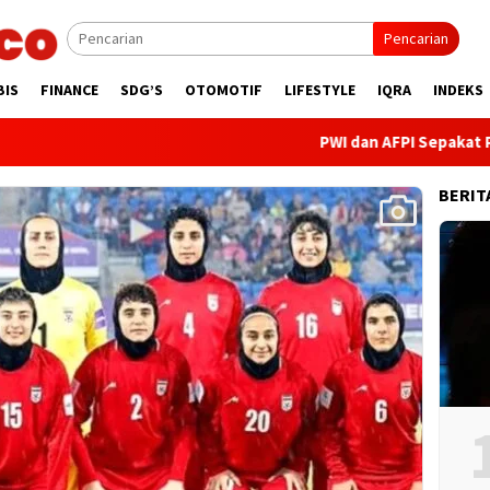
Pencarian
BIS
FINANCE
SDG’S
OTOMOTIF
LIFESTYLE
IQRA
INDEKS
PWI dan AFPI Sepakat Perkuat 
BERIT