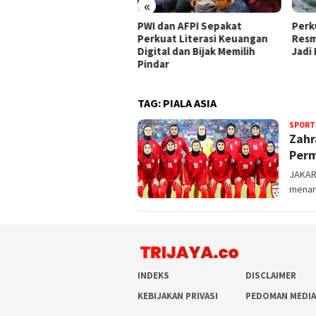
«
kung Penegakan Hukum
PWI dan AFPI Sepakat
​Perk
, PPLI Hadirkan Solusi
Perkuat Literasi Keuangan
Resm
bah Terintegrasi Hulu-
Digital dan Bijak Memilih
Jadi
r
Pindar
TAG:
PIALA ASIA
SPORT
Zahr
Perm
JAKART
menar
INDEKS
DISCLAIMER
KEBIJAKAN PRIVASI
PEDOMAN MEDIA