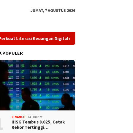
JUMAT, 7 AGUSTUS 2026
Literasi Keuangan Digital dan Bijak Memilih Pindar
​Perk
A POPULER
1
FINANCE
149 Dilihat
IHSG Tembus 8.025, Cetak
Rekor Tertinggi…