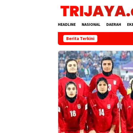
Loncat
ke
konten
HEADLINE
NASIONAL
DAERAH
EK
Berita Terkini