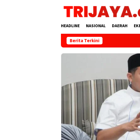
Loncat
ke
konten
HEADLINE
NASIONAL
DAERAH
EK
Berita Terkini