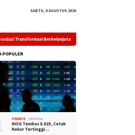
SABTU, 8 AGUSTUS 2026
si Transformasi Berkelanjutan melalui Investasi Talenta Teknolo
A POPULER
1
FINANCE
149 Dilihat
IHSG Tembus 8.025, Cetak
Rekor Tertinggi…