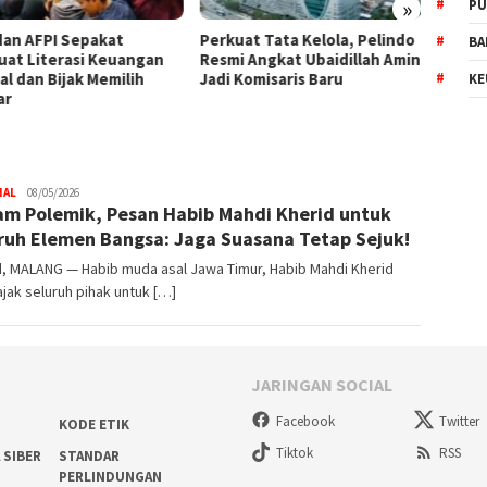
»
PU
dan AFPI Sepakat
​Perkuat Tata Kelola, Pelindo
BPKH L
BA
uat Literasi Keuangan
Resmi Angkat Ubaidillah Amin
Bangun
al dan Bijak Memilih
Jadi Komisaris Baru
Haji T
KE
ar
NAL
Trijaya
08/05/2026
m Polemik, Pesan Habib Mahdi Kherid untuk
.co
ruh Elemen Bangsa: Jaga Suasana Tetap Sejuk!
id, MALANG — Habib muda asal Jawa Timur, Habib Mahdi Kherid
ak seluruh pihak untuk […]
JARINGAN SOCIAL
Facebook
Twitter
KODE ETIK
Tiktok
RSS
 SIBER
STANDAR
PERLINDUNGAN