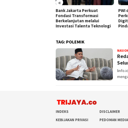
«
P Kedelapan Adalah
Bank Jakarta Perkuat
PWI 
jud Komitmen BPKH Jaga
Fondasi Transformasi
Perk
ercayaan Publik
Berkelanjutan melalui
Digit
Investasi Talenta Teknologi
Pind
TAG:
POLEMIK
NASIO
Reda
Selu
linfo.
mengaj
INDEKS
DISCLAIMER
KEBIJAKAN PRIVASI
PEDOMAN MEDIA