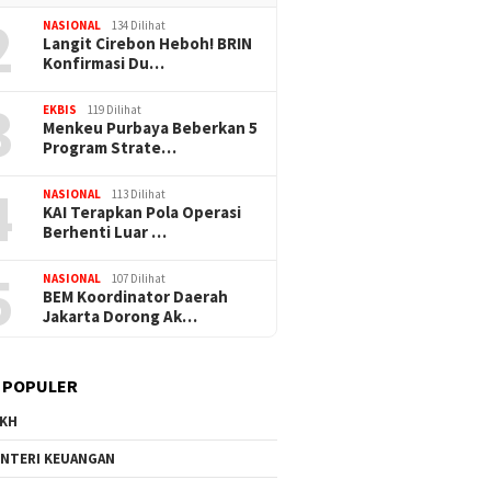
2
NASIONAL
134 Dilihat
Langit Cirebon Heboh! BRIN
Konfirmasi Du…
3
EKBIS
119 Dilihat
Menkeu Purbaya Beberkan 5
Program Strate…
4
NASIONAL
113 Dilihat
KAI Terapkan Pola Operasi
Berhenti Luar …
5
NASIONAL
107 Dilihat
BEM Koordinator Daerah
Jakarta Dorong Ak…
 POPULER
KH
NTERI KEUANGAN