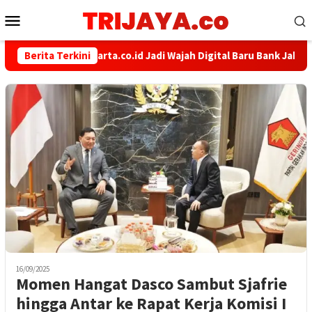
Loncat
Menu
ke
Mobile
konten
Berita Terkini
bankjakarta.co.id Jadi Wajah Digital Baru Bank Jakarta
16/09/2025
Momen Hangat Dasco Sambut Sjafrie
hingga Antar ke Rapat Kerja Komisi I