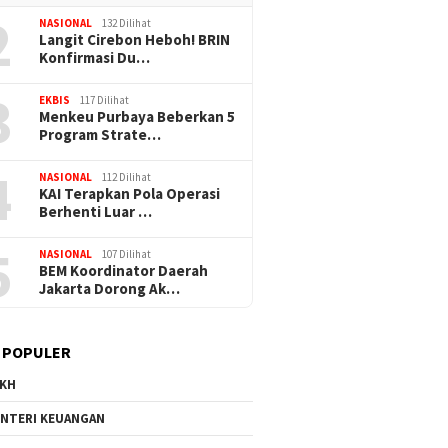
2
NASIONAL
132 Dilihat
Langit Cirebon Heboh! BRIN
Konfirmasi Du…
3
EKBIS
117 Dilihat
Menkeu Purbaya Beberkan 5
Program Strate…
4
NASIONAL
112 Dilihat
KAI Terapkan Pola Operasi
Berhenti Luar …
5
NASIONAL
107 Dilihat
BEM Koordinator Daerah
Jakarta Dorong Ak…
 POPULER
KH
NTERI KEUANGAN