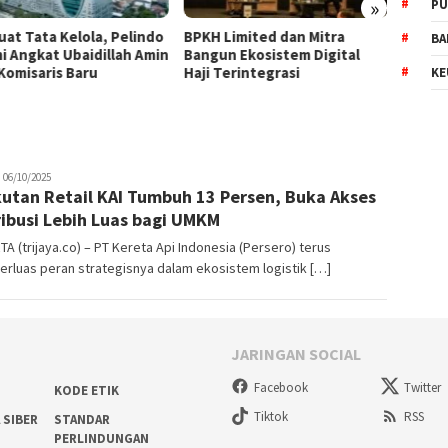
»
PU
uat Tata Kelola, Pelindo
BPKH Limited dan Mitra
WTP K
BA
i Angkat Ubaidillah Amin
Bangun Ekosistem Digital
Wujud
 Komisaris Baru
Haji Terintegrasi
Keperc
KE
rijaya
06/10/2025
utan Retail KAI Tumbuh 13 Persen, Buka Akses
co
ribusi Lebih Luas bagi UMKM
A (trijaya.co) – PT Kereta Api Indonesia (Persero) terus
rluas peran strategisnya dalam ekosistem logistik […]
JARINGAN SOCIAL
Facebook
Twitter
KODE ETIK
Tiktok
RSS
 SIBER
STANDAR
PERLINDUNGAN