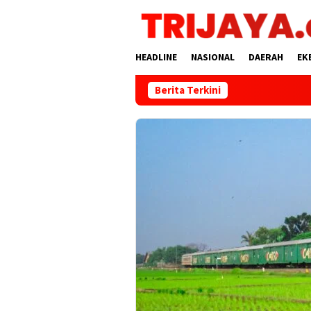
Loncat
ke
konten
HEADLINE
NASIONAL
DAERAH
EK
Berita Terkini