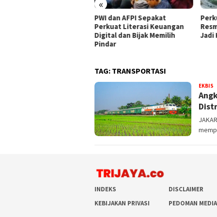
«
kung Penegakan Hukum
PWI dan AFPI Sepakat
​Perk
, PPLI Hadirkan Solusi
Perkuat Literasi Keuangan
Resm
bah Terintegrasi Hulu-
Digital dan Bijak Memilih
Jadi
r
Pindar
TAG:
TRANSPORTASI
EKBIS
T
Angk
.
Dist
JAKART
mempe
INDEKS
DISCLAIMER
KEBIJAKAN PRIVASI
PEDOMAN MEDIA