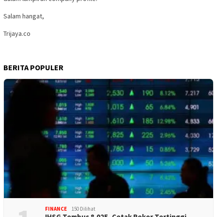
Salam hangat,
Trijaya.co
BERITA POPULER
FINANCE
150 Dilihat
IHSG Tembus 8.025, Cetak Rekor Tertinggi…