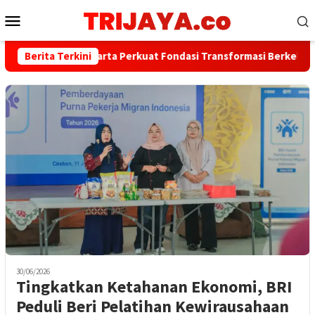
Loncat
Menu
ke
Mobile
konten
Berita Terkini
Bank Jakarta Perkuat Fondasi Transformasi Berkelanjutan
30/06/2026
Tingkatkan Ketahanan Ekonomi, BRI
Peduli Beri Pelatihan Kewirausahaan