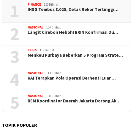
1
FINANCE
150 Dilihat
IHSG Tembus 8.025, Cetak Rekor Tertinggi…
2
NASIONAL
134 Dilihat
Langit Cirebon Heboh! BRIN Konfirmasi Du…
3
EKBIS
119 Dilihat
Menkeu Purbaya Beberkan 5 Program Strate…
4
NASIONAL
113 Dilihat
KAI Terapkan Pola Operasi Berhenti Luar …
5
NASIONAL
108 Dilihat
BEM Koordinator Daerah Jakarta Dorong Ak…
TOPIK POPULER