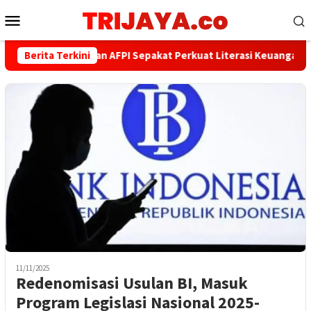
Loncat
Menu
ke
Mobile
konten
Berita Terkini
PWI dan AFPI Sepakat Perkuat Literasi Keuangan Digit
11/11/2025
Redenomisasi Usulan BI, Masuk
Program Legislasi Nasional 2025-