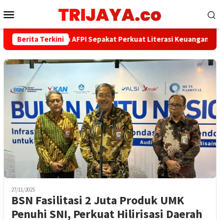
Loncat
Menu
ke
Mobile
konten
Berita Terkini
PWI dan AFPI Sepakat Perkuat Literasi Keuangan Digital
27/11/2025
BSN Fasilitasi 2 Juta Produk UMK
Penuhi SNI, Perkuat Hilirisasi Daerah