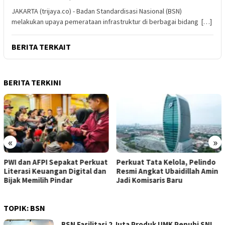
JAKARTA (trijaya.co) - Badan Standardisasi Nasional (BSN)
melakukan upaya pemerataan infrastruktur di berbagai bidang […]
BERITA TERKAIT
BERITA TERKINI
«
»
PWI dan AFPI Sepakat Perkuat
​Perkuat Tata Kelola, Pelindo
Literasi Keuangan Digital dan
Resmi Angkat Ubaidillah Amin
Bijak Memilih Pindar
Jadi Komisaris Baru
TOPIK:
BSN
BSN Fasilitasi 2 Juta Produk UMK Penuhi SNI,